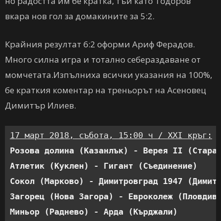
но радостта им бе кратка, тъй като Тодоров
вкара нов гол за домакините за 5:2.
Крайния резултат 6:2 оформи Ариф Ферадов.
Много силна игра и тотално себераздаване от
момчетата.Изпълниха всички указания на 100%,
бе краткия коментар на треньорът на Асеновец
Димитър Илиев.
17 март 2018, събота, 15:00 ч / XXI кръг:
Розова долина (Казанлък) - Верея II (Стара
Атлетик (Куклен) - Гигант (Съединение)    
Сокол (Марково) - Димитровград 1947 (Димит
Загорец (Нова Загора) - Евроколеж (Пловдив
Миньор (Раднево) - Арда (Кърджали)        