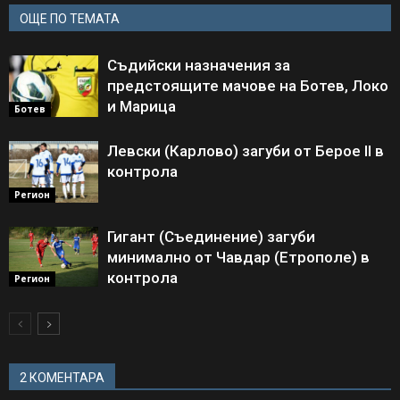
ОЩЕ ПО ТЕМАТА
Съдийски назначения за
предстоящите мачове на Ботев, Локо
и Марица
Ботев
Левски (Карлово) загуби от Берое II в
контрола
Регион
Гигант (Съединение) загуби
минимално от Чавдар (Етрополе) в
контрола
Регион
2 КОМЕНТАРА