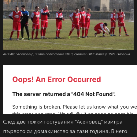
АРХИВ: "Асеновец", зимна подготовка 2018, снимка: ПФК Марица 1921 Пловдив
След две тежки гостувания “Асеновец” изигра
първото си домакинство за тази година. В него