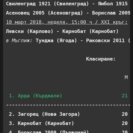
Свиленград 1921 (Свиленград) - Ямбол 1915 
Асеновец 2005 (Асеновград) - Борислав 2009
18 март 2018, неделя, 15:00 ч / XXI кръг:
Левски (Карлово) - Карнобат (Карнобат)    
в Мъглиж: 
Тунджа (Ягода) - Раковски 2011 (
Класиране:
                                        М  
1. Арда (Кърджали)                    21 
-------------------------------------------
 2. Загорец (Нова Загора)              20  
 3. Карнобат (Карнобат)                20  
 4. Борислав 2009 (Първомай)           20  