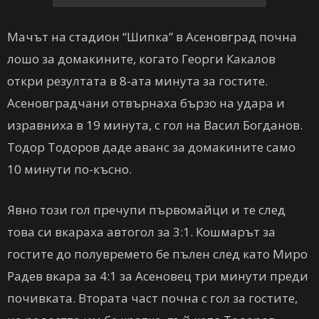
Мачът на стадион “Шипка” в Асеновград почна
лошо за домакините, когато Георги Какалов
откри резултата в 8-ата минута за гостите.
Асеновградчани отвърнаха бързо на удара и
изравниха в 19 минута, с гол на Васил Богданов.
Тодор Тодоров даде аванс за домакините само
10 минути по-късно.
Явно този гол пречупи първомайци и те след
това си вкараха автогол за 3:1. Кошмарът за
гостите до полувремето бе пълен след като Миро
Радев вкара за 4:1 за Асеновец три минути преди
почивката. Втората част почна с гол за гостите,