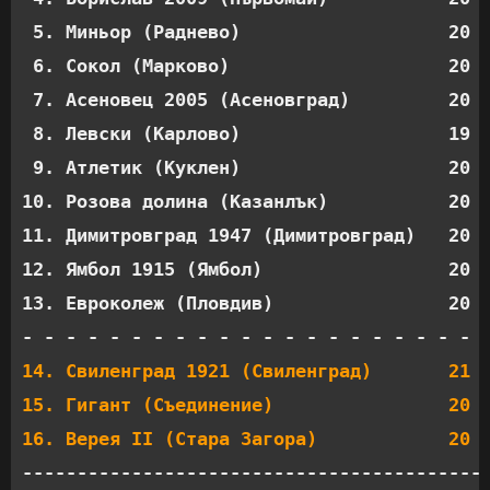
 5. Миньор (Раднево)                   20  
 6. Сокол (Марково)                    20  
 7. Асеновец 2005 (Асеновград)         20  
 8. Левски (Карлово)                   19  
 9. Атлетик (Куклен)                   20  
10. Розова долина (Казанлък)           20  
11. Димитровград 1947 (Димитровград)   20  
12. Ямбол 1915 (Ямбол)                 20  
13. Евроколеж (Пловдив)                20  
14. Свиленград 1921 (Свиленград)       21  
15. Гигант (Съединение)                20  
16. Верея II (Стара Загора)            20 