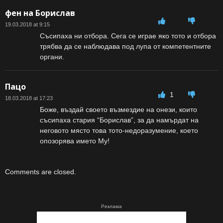
фен на Борислав
19.03.2018 at 9:15
Съсипаха ни отбора. Сега се играе яко тото и отбора
трябва да се наблюдава под лупа от компетентните
органи.
Пацо
1
18.03.2018 at 17:23
Боже, въздай своето възмездие на онези, които
съсипаха стария “Борислав”, за да намърдат на
неговото място това тото-недоразумение, което
опозорява името Му!
Comments are closed.
Реклама