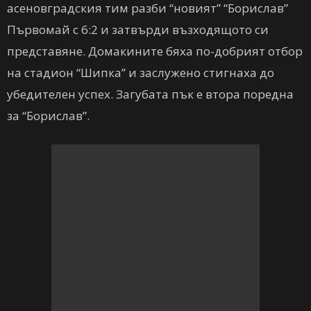
асеновградския тим разби “новият” “Борислав”
Първомай с 6:2 и затвърди възходящото си
представяне. Домакините бяха по-добрият отбор
на стадион “Шипка” и заслужено стигнаха до
убедителен успех. Загубата пък е втора поредна
за “Борислав”.