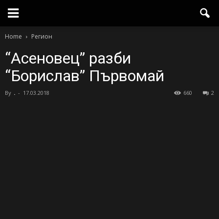
Home
Регион
“Асеновец” разби
“Борислав” Първомай
By
.
-
17.03.2018
660
2