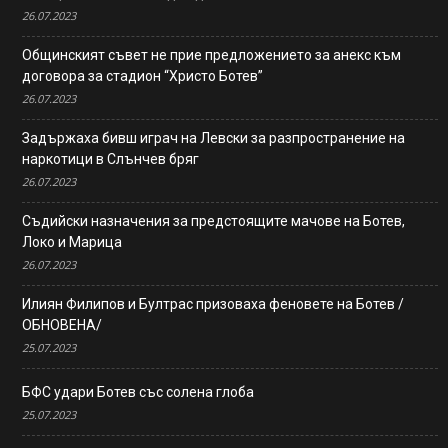
26.07.2023
Общинският съвет не прие предложението за анекс към
договора за стадион “Христо Ботев”
26.07.2023
Задържаха бивш играч на Левски за разпространение на
наркотици в Слънчев бряг
26.07.2023
Съдийски назначения за предстоящите мачове на Ботев,
Локо и Марица
26.07.2023
Илиян Филипов и Бултрас призоваха феновете на Ботев /
ОБНОВЕНА/
25.07.2023
БФС удари Ботев със солена глоба
25.07.2023