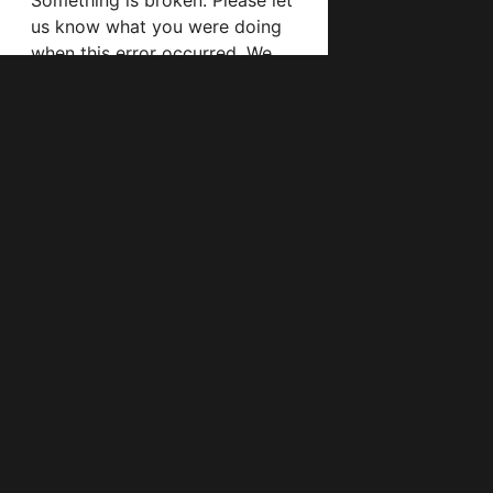
(Ямбол)         2:1 
 (Първомай)     6:2 
                 - 
Раковски)        - 
  П   Р   З    ГР      Т

  18   3   0   93:5    57
------------------------

 14   4   2   39:12   46       

 12   2   6   46:28   38       
