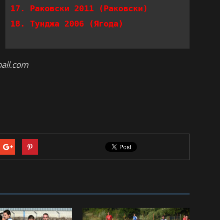
17. Раковски 2011 (Раковски)           19  
18. Тунджа 2006 (Ягода)                20 
ball.com