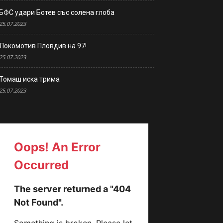
БФС удари Ботев със солена глоба
25.07.2023
Локомотив Пловдив на 97!
25.07.2023
Томаш иска трима
25.07.2023
 Загора)        0:1  
                1:2  
ровград)        2:0 
)               2:0 
                0:0 