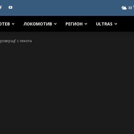
33
ОТЕВ
ЛОКОМОТИВ
РЕГИОН
ULTRAS
ровград” с лекота