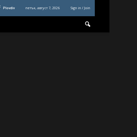
C
петък, август 7, 2026
Sign in / Join
Plovdiv