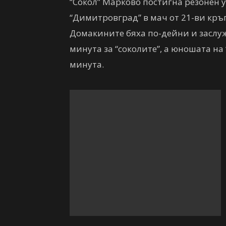
“Сокол” Марково постигна резонен 
“Димитровград” в мач от 21-ви кръ
Домакините бяха по-дейни и заслуж
минута за “соколите”, а юношата на
минута.