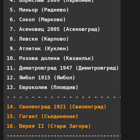
 4. Борислав 2009 (Първомай)           20  
 5. Миньор (Раднево)                   20  
 6. Сокол (Марково)                    20  
 7. Асеновец 2005 (Асеновград)         20  
 8. Левски (Карлово)                   19  
 9. Атлетик (Куклен)                   20  
10. Розова долина (Казанлък)           20  
11. Димитровград 1947 (Димитровград)   20  
12. Ямбол 1915 (Ямбол)                 20  
13. Евроколеж (Пловдив)                20  
14. Свиленград 1921 (Свиленград)       21  
15. Гигант (Съединение)                20  
16. Верея II (Стара Загора)            20 