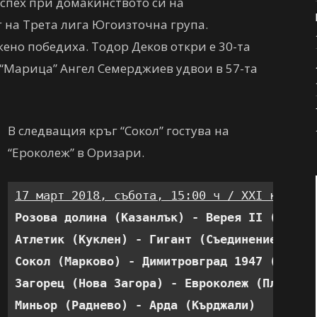
успех при домакинството си на
г на Трета лига Югоизточна група.
ено победиха. Тодор Деков откри е 30-та
 “Марица” Ангел Семерджиев удвои в 57-та
В следващия кръг “Сокол” гостува на
“Ероколеж” в Оризари.
17 март 2018, събота, 15:00 ч / XXI кръг:
Розова долина (Казанлък) - Верея II (Стара
Атлетик (Куклен) - Гигант (Съединение)    
Сокол (Марково) - Димитровград 1947 (Димит
Загорец (Нова Загора) - Евроколеж (Пловдив
Миньор (Раднево) - Арда (Кърджали)        