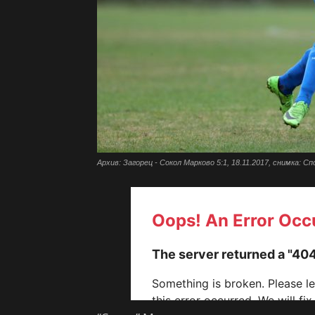
Архив: Загорец - Сокол Марково 5:1, 18.11.2017, снимка: С