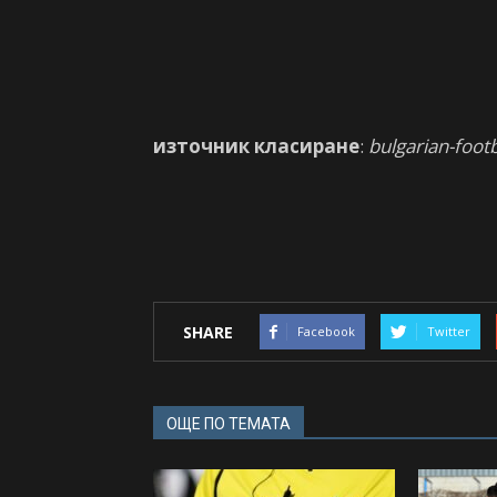
източник класиране
:
bulgarian-foot
SHARE
Facebook
Twitter
ОЩЕ ПО ТЕМАТА