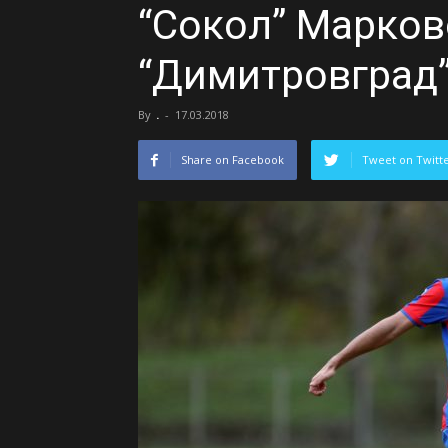
“Сокол” Марков
“Димитровград”
By
.
-
17.03.2018
Share on Facebook
Tweet on Twitt