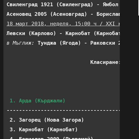
Свиленград 1921 (Свиленград) - Ямбол 1915 
Асеновец 2005 (Асеновград) - Борислав 2009
18 март 2018, неделя, 15:00 ч / XXI кръг:
Левски (Карлово) - Карнобат (Карнобат)    
в Мъглиж: 
Тунджа (Ягода) - Раковски 2011 (
Класиране:
                                        М  
1. Арда (Кърджали)                    21 
-------------------------------------------
 2. Загорец (Нова Загора)              20  
 3. Карнобат (Карнобат)                20  