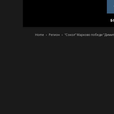
PlovdivDerby.com
Б
Home
Регион
“Сокол” Марково победи “Димит