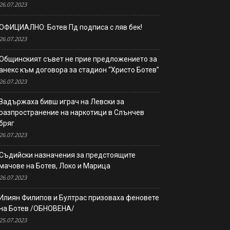
26.07.2023
ОФИЦИАЛНО: Ботев Пд подписа с ляв бек!
26.07.2023
Общинският съвет не прие предложението за
анекс към договора за стадион “Христо Ботев”
26.07.2023
Задържаха бивш играч на Левски за
разпространение на наркотици в Слънчев
бряг
26.07.2023
Съдийски назначения за предстоящите
мачове на Ботев, Локо и Марица
26.07.2023
Илиян Филипов и Бултрас призоваха феновете
на Ботев /ОБНОВЕНА/
25.07.2023