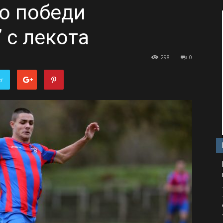
о победи
 с лекота
298
0
er