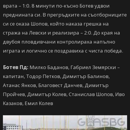
врата – 1:0. 8 минути по-късно Ботев удвои
преднината си. В прегръдките на съотборниците
си се оказа Шопов, който наказа грешка на
стража на Левски и реализира – 2:0. До края на
двубоя пловдивчани контролираха напълно
играта и логично се поздравиха с чиста победа.
Ботев Пд:
Милко Баданов, Габриел Земярски –
капитан, Тодор Петков, Димитър Балинов,
Атанас Янков, Благовест Данчев, Димитър
Пройчев, Димитър Колев, Станислав Шопов, Иво
Казаков, Емил Колев