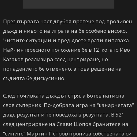
През първата част двубоя протече под проливен
дъжд и нивото на играта на бе особено високо.
Чистите ситуации и пред двете врати липсваха.
Най- интересното положение бе в 12′ когато Иво
Казаков реализира след центриране, но
попадението бе отменено, а това решение на
съдията бе дискусинно.
След почивката дъждът спря, а Ботев натисна
своя съперник. По-добрата игра на “канарчетата”
даде резултат и те поведоха в резултата. В 52′
след центриране на Слави Шопов бранителя на
“сините” Мартин Петров прониза собствената си