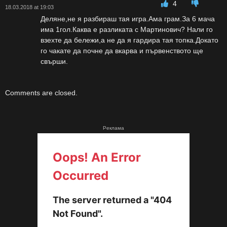
4
18.03.2018 at 19:03
Деляне,не я разбираш тая игра.Ама грам.За 6 мача
има 1гол.Каква е разликата с Мартинович? Нали го
взехте да бележи,а не да я гардира тая топка.Докато
го чакате да почне да вкарва и първенството ще
свърши.
Comments are closed.
Реклама