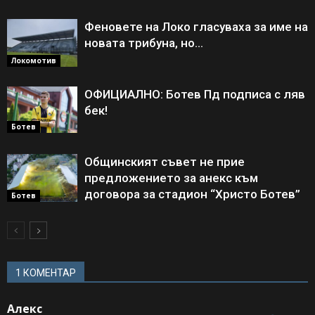
Феновете на Локо гласуваха за име на
новата трибуна, но…
Локомотив
ОФИЦИАЛНО: Ботев Пд подписа с ляв
бек!
Ботев
Общинският съвет не прие
предложението за анекс към
договора за стадион “Христо Ботев”
Ботев
1 КОМЕНТАР
Алекс