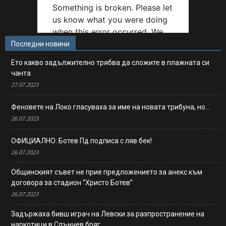
Последни новини
Ето какво задължително трябва да сложите в плажната си
чанта
27.07.2023
Феновете на Локо гласуваха за име на новата трибуна, но…
26.07.2023
ОФИЦИАЛНО: Ботев Пд подписа с ляв бек!
26.07.2023
Общинският съвет не прие предложението за анекс към
договора за стадион “Христо Ботев”
26.07.2023
Задържаха бивш играч на Левски за разпространение на
наркотици в Слънчев бряг