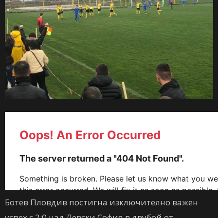
Ботев Пловдив постигна изключително важен
успех с 2:0 над Левски София в двубой от