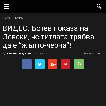
Home
Ботев
ВИДЕО: Ботев показа на
Левски, че титлата трябва
да е “жълто-черна”!
By
PlovdivDerby.com
-
18.03.2018
893
1