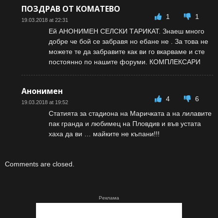
ПОЗДРАВ ОТ КОМАТЕВО
1
1
19.03.2018 at 22:31
Ей АНОНИМЕН СЕЛСКИ ТАРИКАТ. Знаеш много
добре че бой се забравя но ебане не . За това не
можете те да забравите как ви го вкарваме и сте
постоянно по нашите форуми. КОМПЛЕКСАРИ
Анонимен
4
6
19.03.2018 at 19:52
Статията за стадиона на Маричката а на лилавите
пак гранда и любимец на Пловдив и във устата
хаха да ви … майките не къпани!!!
Comments are closed.
Реклама