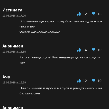
Истината
12
15
19.03.2018 at 17:00
В Коматево ще виреят по-добре, там въздуха е по-
чист и по-
селски хахахахахахахаах
Анонимен
14
10
19.03.2018 at 16:55
Като в Говедарци е! Кюстендилци да не са ходили
там
Ачу
12
10
19.03.2018 at 15:59
Нии си имими и лукъ и маруля и рикиджйницъ и на
балкана снег
Анонимен