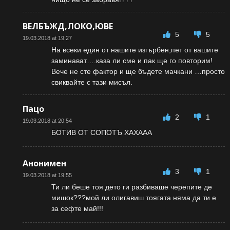
ВЕЛБЪЖД,ЛОКО,ЮВЕ
5
5
19.03.2018 at 19:27
На всеки един от нашите изгърбен,пет от вашите
заминават….каза ли сме и пак ще го повторим!
Вече не сте фактор и ще бъдете мачкани …просто
свиквайте с тази мисъл.
Пацо
2
1
19.03.2018 at 20:54
БОТИВ ОТ СОПОТЪ ХАХААА
Анонимен
3
1
19.03.2018 at 19:55
Ти ли беше тоя дето ги разбиваше черепите де
мишок???мой ли олигавиш тоягата няма да ти е
за сефте май!!!