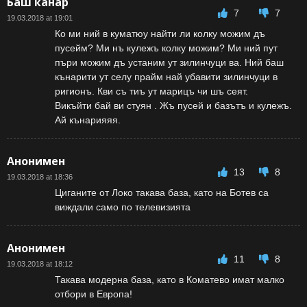
Баш канар
7
7
19.03.2018 at 19:01
Ко ми ний в куматюу найти ли колку можим дъ
пусейм? Ми нъ кулежъ колку можим? Ми ний пут
пъри можим дъ устаним ут зилинчуци ва. Ний баш
кънарити ут селу прайм най убавити зилинчуци в
ригионъ. Кви съ тиъ ут марицъ чи шъ сеят.
Викъйти бай ви стуян . Жъ пусей и базътъ и кулежъ.
Ай кънарияяя.
Анонимен
13
8
19.03.2018 at 18:36
Циганите от Локо такава база, като на Ботев са
виждали само по телевизията
Анонимен
11
8
19.03.2018 at 18:12
Такава модерна база, като в Коматево имат малко
отбори в Европа!