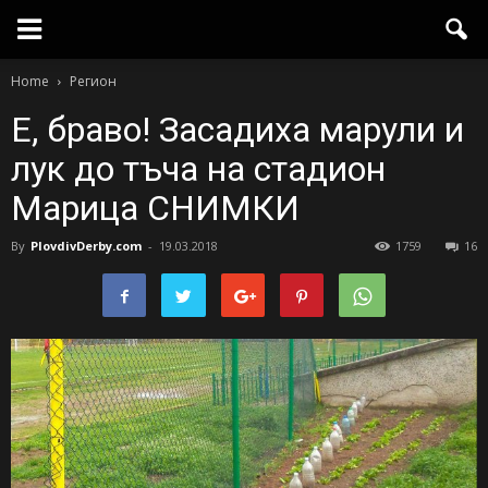
Home
Регион
Е, браво! Засадиха марули и
лук до тъча на стадион
Марица СНИМКИ
By
PlovdivDerby.com
-
19.03.2018
1759
16