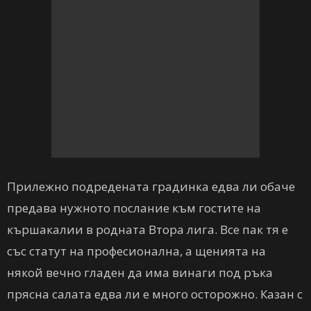
Прилежно подредената градинка едва ли обаче
предава нужното послание към гостите на
кършакалии в родната Втора лига. Все пак тя е
със статут на професионална, а щенията на
някой вечно гладен да има винаги под ръка
прясна салата едва ли е много осторожно. Казан с