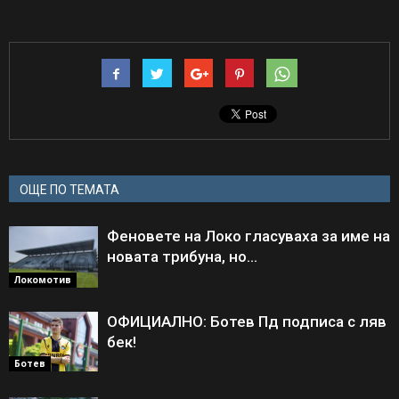
ОЩЕ ПО ТЕМАТА
Феновете на Локо гласуваха за име на
новата трибуна, но…
Локомотив
ОФИЦИАЛНО: Ботев Пд подписа с ляв
бек!
Ботев