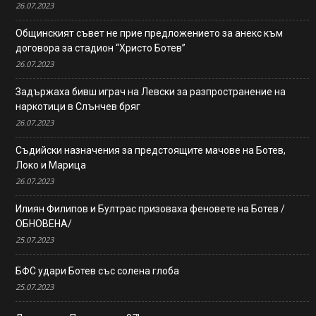
26.07.2023
Общинският съвет не прие предложението за анекс към
договора за стадион “Христо Ботев”
26.07.2023
Задържаха бивш играч на Левски за разпространение на
наркотици в Слънчев бряг
26.07.2023
Съдийски назначения за предстоящите мачове на Ботев,
Локо и Марица
26.07.2023
Илиян Филипов и Бултрас призоваха феновете на Ботев /
ОБНОВЕНА/
25.07.2023
БФС удари Ботев със солена глоба
25.07.2023