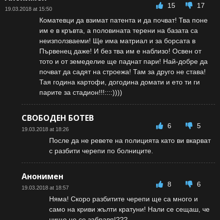
15
17
19.03.2018 at 15:50
Коматевци да взимат патента и да почват! Тва поне
им е в кръвта, а половината терени на базата са
неизползваеми! Ще има матриал и за борсата в
Първенец даже! И без тва им е наблизо! Освен от
тото и от земеделие ще паднат пари! Най-добре да
почват да садят на строежа! Там за друго не става!
Тая година картофи, догодина домати и ето ти ги
парите за стадион!!!::::))))
СВОБОДЕН БОТЕВ
6
5
19.03.2018 at 18:26
После да не ревете на полицията като ви вкарват
с разбити черепи по болниците.
Анонимен
8
6
19.03.2018 at 18:57
Няма! Скоро разбитите черепи ще са много и
само на криви жълти кратуни! Нали се сещаш, че
нищо не се забравя!???