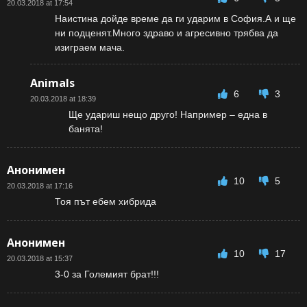
20.03.2018 at 17:54
Наистина дойде време да ги ударим в София.А и ще
ни подценят.Много здраво и агресивно трябва да
изиграем мача.
Animals
6
3
20.03.2018 at 18:39
Ще удариш нещо друго! Например – една в
банята!
Анонимен
10
5
20.03.2018 at 17:16
Тоя път ебем хибрида
Анонимен
10
17
20.03.2018 at 15:37
3-0 за Големият брат!!!