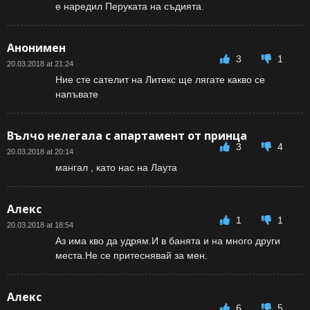
е наредил Перуката на съдията.
Анонимен
3
1
20.03.2018 at 21:24
Ние сте сателит на Литекс ще лягате какво се
напъвате
Вълчо нелегала с апартамент от принца
3
4
20.03.2018 at 20:14
мангал , като нас на Лаута
Алекс
1
1
20.03.2018 at 18:54
Аз има кво да удрям.И в банята и на много други
места.Не се притеснявай за мен.
Алекс
6
5