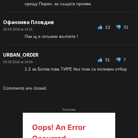
срещу Пирин, за същата проява
Офанзива Пловдив
13
31
20.03.2018 at 14:21
Пак щ е опънем жълтите !
URBAN_ORDER
31
7
20.03.2018 at 14:04
1:2 за Ботев,това ТИРЕ без този са половин отбор
Comments are closed.
Реклама