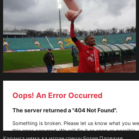
Каранга няма да играе срещу Ботев Пловдив.