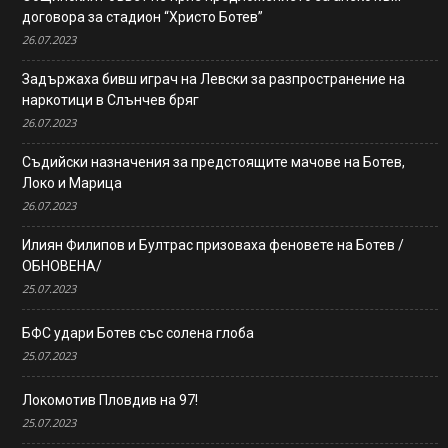
договора за стадион “Христо Ботев”
26.07.2023
Задържаха бивш играч на Левски за разпространение на
наркотици в Слънчев бряг
26.07.2023
Съдийски назначения за предстоящите мачове на Ботев,
Локо и Марица
26.07.2023
Илиян Филипов и Бултрас призоваха феновете на Ботев /
ОБНОВЕНА/
25.07.2023
БФС удари Ботев със солена глоба
25.07.2023
Локомотив Пловдив на 97!
25.07.2023