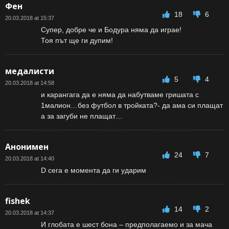
Фен
18
6
20.03.2018 at 15:37
Супер, добре че и Бодура няма да играе!
Тоя път ще ги дупим!
медалисти
5
4
20.03.2018 at 14:58
и карангага да е няма да набутваме гришата с
1малион…без футбол в тройката?- да ама си плащат
а за загуби не плащат…
Анонимен
24
7
20.03.2018 at 14:40
D сега е момента да ги ударим
fishek
14
2
20.03.2018 at 14:37
И глобата е шест бона – предполагаемо и за мача