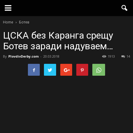
Home
Ботев
ЦСКА без Каранга срещу
Ботев заради надуваем…
By
PlovdivDerby.com
-
20.03.2018
1913
14