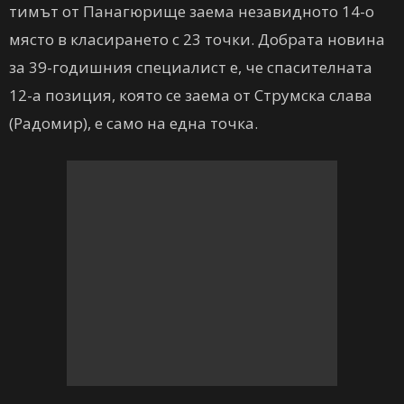
тимът от Панагюрище заема незавидното 14-о
място в класирането с 23 точки. Добрата новина
за 39-годишния специалист е, че спасителната
12-а позиция, която се заема от Струмска слава
(Радомир), е само на една точка.