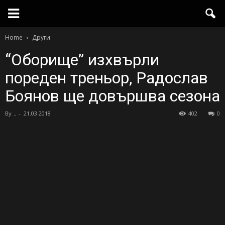
Home
Други
“Оборище” изхвърли
пореден треньор, Радослав
Боянов ще довършва сезона
By
.
-
21.03.2018
402
0