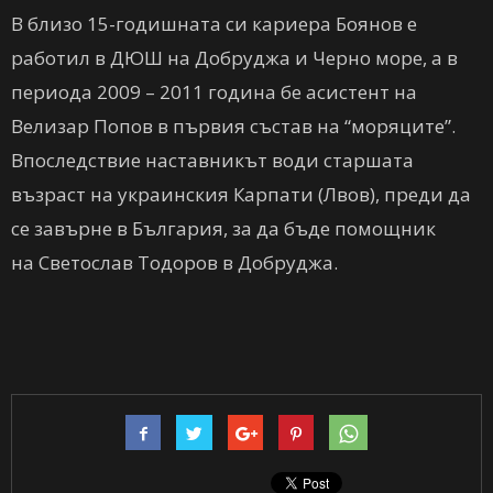
В близо 15-годишната си кариера Боянов е
работил в ДЮШ на Добруджа и Черно море, а в
периода 2009 – 2011 година бе асистент на
Велизар Попов в първия състав на “моряците”.
Впоследствие наставникът води старшата
възраст на украинския Карпати (Лвов), преди да
се завърне в България, за да бъде помощник
на Светослав Тодоров в Добруджа.