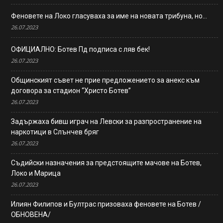
Феновете на Локо гласуваха за име на новата трибуна, но…
26.07.2023
ОФИЦИАЛНО: Ботев Пд подписа с ляв бек!
26.07.2023
Общинският съвет не прие предложението за анекс към
договора за стадион “Христо Ботев”
26.07.2023
Задържаха бивш играч на Левски за разпространение на
наркотици в Слънчев бряг
26.07.2023
Съдийски назначения за предстоящите мачове на Ботев,
Локо и Марица
26.07.2023
Илиян Филипов и Бултрас призоваха феновете на Ботев /
ОБНОВЕНА/