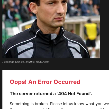
Радослав Боянов, снимка: НовСпорт