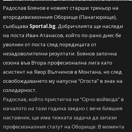
Радослав Боянов е новият старши треньор на
втородивизионния Оборище (Панагюрище),
съобщава
Sportal.bg
. Добричлията ще наследи
на поста Иван Атанасов, който по-рано днес бе
уволнен от поста след поредицата от
незадоволителни резултати. Боянов започна
сезона във Втора професионална лига като
асистент на Явор Вълчинов в Монтана, но след
освобождаването му напусна “Огоста” в знак на
солидарност.
Радослав, който пристигна на “Орчо войвода” в
началото на тази година заедно с вече бившия
наставник, ще има тежката задача да запази
професионалния статут на Оборище. В момента