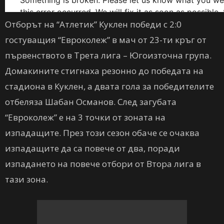
Отборът на “Атлетик” Куклен победи с 2:0
гостуващия “Евроколеж” в мач от 23-ти кръг от
първенството в Трета лига – Югоизточна група.
Домакините стигнаха резонно до победата на
стадиона в Куклен, а двата гола за победителите
отбеляза Шабан Османов. След загубата
“Евроколеж” е на 3 точки от зоната на
изпадащите. През този сезон обаче се очаква
изпадащите да са повече от два, поради
изпадането на повече отбори от Втора лига в
тази зона.