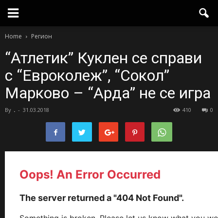
Home
Регион
“Атлетик” Куклен се справи
с “Евроколеж”, “Сокол”
Марково – “Арда” не се игра
By
.
-
31.03.2018
410
0