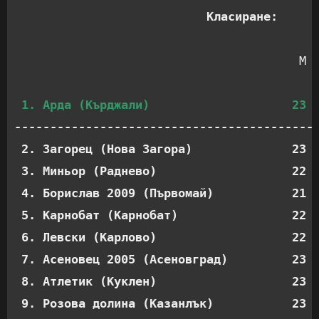
Класиране:
                                        М  
1. Арда (Кърджали)                    23 
-------------------------------------------
 2. Загорец (Нова Загора)              23  
 3. Миньор (Раднево)                   22  
 4. Борислав 2009 (Първомай)           21  
 5. Карнобат (Карнобат)                22  
 6. Левски (Карлово)                   22  
 7. Асеновец 2005 (Асеновград)         23  
 8. Атлетик (Куклен)                   23  
 9. Розова долина (Казанлък)           23  