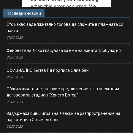
Последни новини
Ето какво задължително трябва да сложите в плажната си
чанта
27.07.2023
Феновете на Локо гласуваха за име на новата трибуна, но…
26.07.2023
ОФИЦИАЛНО: Ботев Пд подписа с ляв бек!
26.07.2023
Общинският съвет не прие предложението за анекс към
договора за стадион “Христо Ботев”
26.07.2023
Задържаха бивш играч на Левски за разпространение на
наркотици в Слънчев бряг
26.07.2023