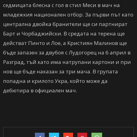
седмицата блесна с гол в стил Меси в мач на
младежкия национален отбор. За първи път като
централна двойка бранители ще си партнират
Барт и Чорбаджийски. В средата на терена ще
действат Пинто и Лое, а Кристиян Малинов ще
бъде запазен за двубоя с Лудогорец на 6 април в
Разград, тъй като има натрупани картони и при
нов ще бъде наказан за три мача. В групата
попадна и крилото Укра, който може да
дебютира в официален мач.