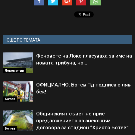
ОЩЕ ПО ТЕМАТА
Феновете на Локо гласуваха за име на
новата трибуна, но…
Локомотив
ОФИЦИАЛНО: Ботев Пд подписа с ляв
бек!
Ботев
Общинският съвет не прие
предложението за анекс към
договора за стадион “Христо Ботев”
Ботев