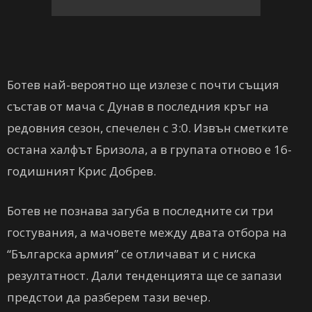
Ботев най-вероятно ще излезе с почти същия
състав от мача с Дунав в последния кръг на
редовния сезон, спечелен с 3:0. Извън сметките
остана халфът Бризола, а в групата отново е 16-
годишният Крис Добрев.
Ботев не познава загуба в последните си три
гостувания, а мачовете между двата отбора на
“Българска армия” се отличават и с ниска
резултатност. Дали тенденцията ще се запази
предстои да разберем тази вечер.