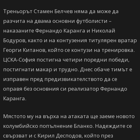
Треньорът Стамен Белчев няма да може да
разчита на двама основни футболисти –
наказаните Фернандо Каранга и Николай
Бодуров, както и на контузения титулярен вратар
Георги Китанов, който се контузи на тренировка.
ЦСКА-София постигна четири поредни победи,
постигнати макар и трудно. Днес обаче тимът е
изправен пред предизвикателството да се
оправя без основния си реализатор Фернандо
Каранга.
Мястото му на върха на атаката ще заеме новото
колумбийско попълнение Бланко. Надеждите се
свързват и с Кирил Десподов, който през