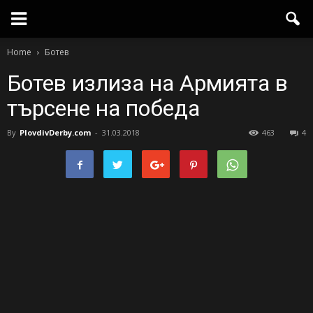
Home
Ботев
Ботев излиза на Армията в
търсене на победа
By
PlovdivDerby.com
-
31.03.2018
463
4