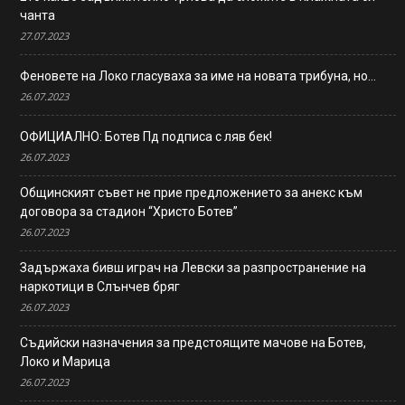
чанта
27.07.2023
Феновете на Локо гласуваха за име на новата трибуна, но…
26.07.2023
ОФИЦИАЛНО: Ботев Пд подписа с ляв бек!
26.07.2023
Общинският съвет не прие предложението за анекс към
договора за стадион “Христо Ботев”
26.07.2023
Задържаха бивш играч на Левски за разпространение на
наркотици в Слънчев бряг
26.07.2023
Съдийски назначения за предстоящите мачове на Ботев,
Локо и Марица
26.07.2023