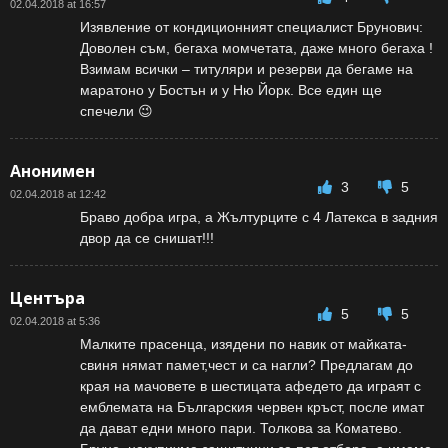
02.04.2018 at 16:57
Изявление от кондиционният специалист Брунович:
Доволен съм, бегаха момчетата, даже много бегаха !
Взимам всички – титуляри и резерви да бегаме на
маратоно у Бостън и у Ню Йорк. Все един ще
спечели 😉
Анонимен
3
5
02.04.2018 at 12:42
Браво добра игра, а Жълтурците с 4 Латекса в задния
двор да се снишат!!!
Центъра
5
5
02.04.2018 at 5:36
Малките прасенца, изядени по навик от майката-
свиня нямат памет,чест и са нагли? Предлагам до
края на мачовете в шестицата афедето да играят с
емблемата на Българския червен кръст, после имат
да дават едни много пари. Толкова за Коматево.