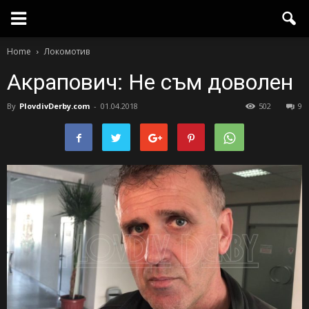
Home
Локомотив
Акрапович: Не съм доволен
By
PlovdivDerby.com
-
01.04.2018
502
9