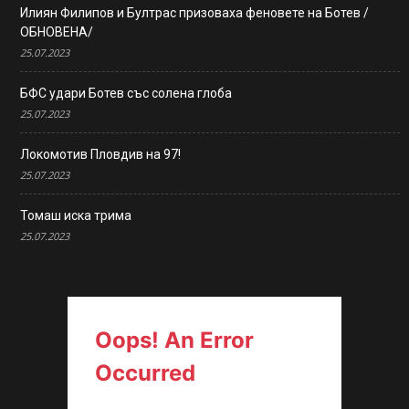
Илиян Филипов и Бултрас призоваха феновете на Ботев /
ОБНОВЕНА/
25.07.2023
БФС удари Ботев със солена глоба
25.07.2023
Локомотив Пловдив на 97!
25.07.2023
Томаш иска трима
25.07.2023