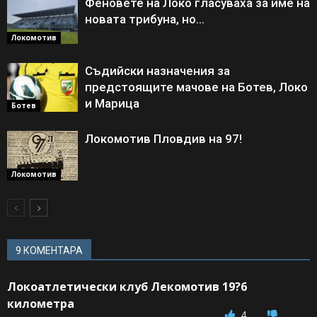
Феновете на Локо гласуваха за име на
новата трибуна, но…
Локомотив
Съдийски назначения за
предстоящите мачове на Ботев, Локо
и Марица
Ботев
Локомотив Пловдив на 97!
Локомотив
9 КОМЕНТАРА
Локоатлетически клуб Лекомотив 19?6
километра
4