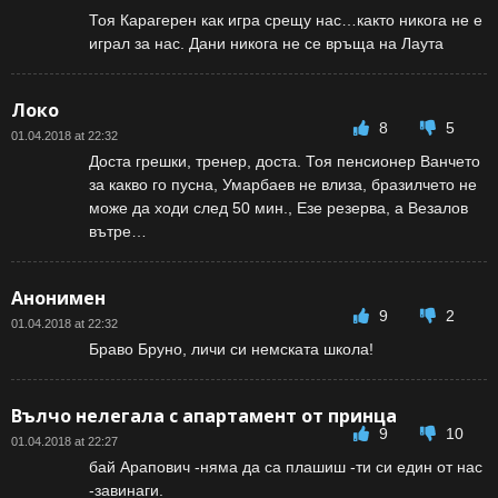
Тоя Карагерен как игра срещу нас…както никога не е
играл за нас. Дани никога не се връща на Лаута
Локо
8
5
01.04.2018 at 22:32
Доста грешки, тренер, доста. Тоя пенсионер Ванчето
за какво го пусна, Умарбаев не влиза, бразилчето не
може да ходи след 50 мин., Езе резерва, а Везалов
вътре…
Анонимен
9
2
01.04.2018 at 22:32
Браво Бруно, личи си немската школа!
Вълчо нелегала с апартамент от принца
9
10
01.04.2018 at 22:27
бай Арапович -няма да са плашиш -ти си един от нас
-завинаги.