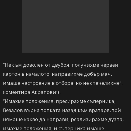
“Не съм доволен от двубоя, получихме червен
картон в началото, направихме добър мач,
имаше настроение в отбора, но не спечелихме”,
коментира Акрапович.
“Имахме положения, пресирахме съперника,
Везалов върна топката назад към вратаря, той
нямаше какво да направи, реализирахме дузпа,
имахме положения, и съперника имаше