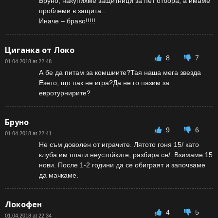
Бруно, накупихме защитници за пет отбора, а имаме
проблеми в защита…
Иначе – браво!!!!!
Циганка от Локо
8
7
01.04.2018 at 22:48
А бе да питам за комшиите?Тая наша мега звезда
Езето, що пак не игра?Да не го пазим за
евротурнирите?
Бруно
9
6
01.04.2018 at 22:41
Не съм доволен от играчите. Лятото гоня 15/ като
клуба им плати неустойките, разбира се/. Взимаме 15
нови. После 1-2 години да се обиграят и започваме
да мачкаме.
Локофен
4
5
01.04.2018 at 22:34