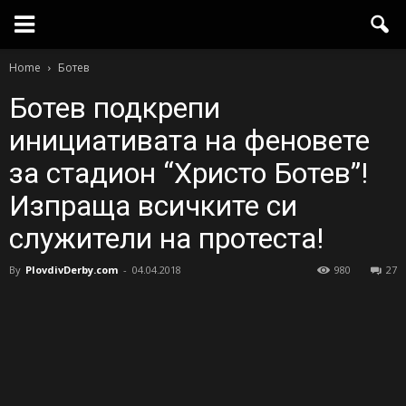
Home
Ботев
Ботев подкрепи
инициативата на феновете
за стадион “Христо Ботев”!
Изпраща всичките си
служители на протеста!
By
PlovdivDerby.com
-
04.04.2018
980
27