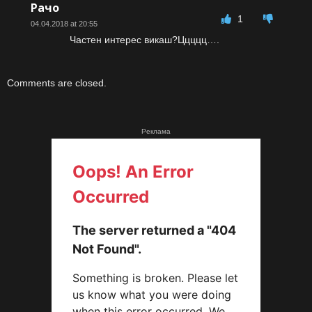
Рачо
1
04.04.2018 at 20:55
Частен интерес викаш?Ццццц….
Comments are closed.
Реклама