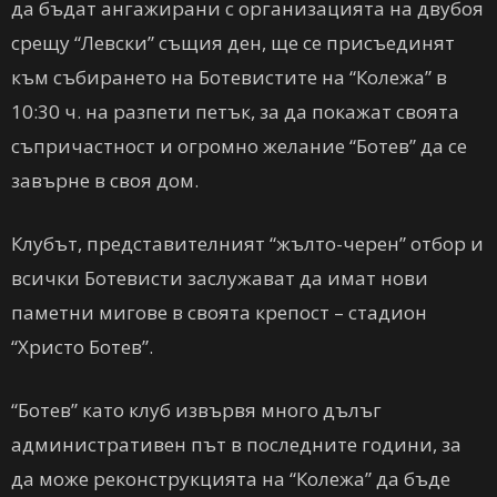
да бъдат ангажирани с организацията на двубоя
срещу “Левски” същия ден, ще се присъединят
към събирането на Ботевистите на “Колежа” в
10:30 ч. на разпети петък, за да покажат своята
съпричастност и огромно желание “Ботев” да се
завърне в своя дом.
Клубът, представителният “жълто-черен” отбор и
всички Ботевисти заслужават да имат нови
паметни мигове в своята крепост – стадион
“Христо Ботев”.
“Ботев” като клуб извървя много дълъг
административен път в последните години, за
да може реконструкцията на “Колежа” да бъде