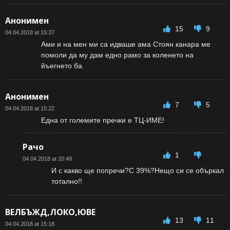
Анонимен
15
9
04.04.2018 at 15:37
Ами и на мен ми са идваше ама Стоян канара ме
помоли да му дам едно рамо за коленето на
йъегнето ба.
Анонимен
7
5
04.04.2018 at 15:22
Една от големите пречки е ТЦ-ИМЕ!
Рачо
1
04.04.2018 at 20:48
И с какво ще попречи?С 39%?Нещо си се объркал
тотално!!
ВЕЛБЪЖД,ЛОКО,ЮВЕ
13
11
04.04.2018 at 15:18