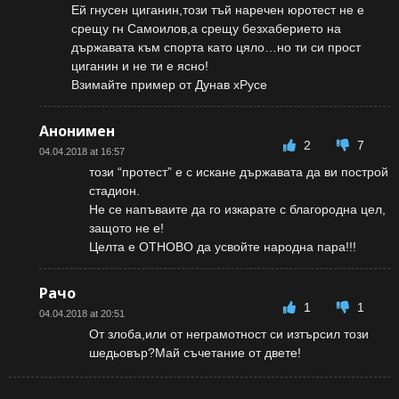
Ей гнусен циганин,този тъй наречен юротест не е
срещу гн Самоилов,а срещу безхаберието на
държавата към спорта като цяло…но ти си прост
циганин и не ти е ясно!
Взимайте пример от Дунав хРусе
Анонимен
2
7
04.04.2018 at 16:57
този “протест” е с искане държавата да ви построй
стадион.
Не се напъваите да го изкарате с благородна цел,
защото не е!
Целта е ОТНОВО да усвойте народна пара!!!
Рачо
1
1
04.04.2018 at 20:51
От злоба,или от неграмотност си изтърсил този
шедьовър?Май съчетание от двете!