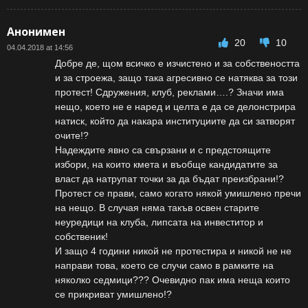
Анонимен
20
10
04.04.2018 at 14:56
Добре де, щом всичко е изчистено и за собствеността
и за строежа, защо така агресивно се натяква за този
протест! Сдружения, клуб, реклами….? Значи има
нещо, което не е наред и целта е да се делонстрира
натиск, който да накара институциите да си затворят
очите!?
Надеждите явно са свързани и с предстоящите
избори, на които кмета и въобще кандидатите за
власт да натрупат точки за да бъдат преизбрани!?
Протест се прави, само когато някой умишлено пречи
на нещо. В случая няма такъв освен старите
неуредици на клуба, липсата на инвеститор и
собственик!
И защо 4 години никой не протестира и никой не не
направи това, което се случи само в рамките на
няколко седмици??? Очевидно пак има неща които
се прикриват умишлено!?