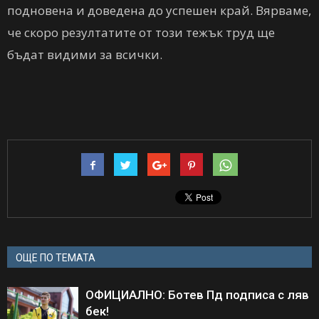
подновена и доведена до успешен край. Вярваме,
че скоро резултатите от този тежък труд ще
бъдат видими за всички.
ОЩЕ ПО ТЕМАТА
ОФИЦИАЛНО: Ботев Пд подписа с ляв
бек!