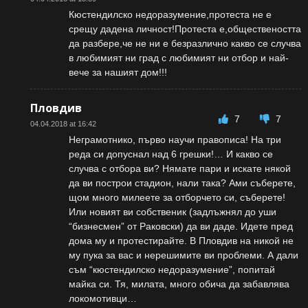
Кюстендилско недоразумение,протеста не е
срещу дадена личност!Протеста е,обществеността
да разбере,че не ни е безразлично какво се случва
в любимият ни град с любимият ни отбор и най-
вече за нашият дом!!!
Пловдив
7
7
04.04.2018 at 16:42
Неграмотнико, първо научи правописа! На три
реда си допуснал над 6 грешки!… И какво се
случва с отбора ви? Нямате пари и искате някой
да ви построи стадион, нали така? Ами съберете,
щом много милеете за отборчето си, съберете!
Или новият ви собственик (задлъжнял до уши
“бизнесмен” от Раковски) да ви даде. Идете пред
дома му и протестирайте. В Пловдив на никой не
му пука за вас и нерешимите ви проблеми. А дали
съм “кюстендилско недоразумение”, попитай
майка си. Тя, милата, много обича да забавлява
локомотивци…