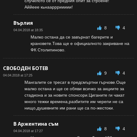
случилото се от предния опит за строене!
Аййеее кьнааррриииии!
Върлия
8
4
04.04.2018 at 18:35
Малко остана да се завърнат багерите и
крановете.Това ще е официалното закриване на
ФК Столипиново.
СВОБОДЕН БОТЕВ
9
4
04.04.2018 at 17:25
Мангалите се тресат в предсмъртни гърчове.Още
малко остана и ще се обяви всичко за акциите за
стадиона и за новите спонсори.Циганите ги чакат
много тежки времена,разбитите им черепи не са
нищо,душевните им рани ще са по-жестоки.
В Аржентина съм
8
4
04.04.2018 at 17:27