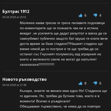
Бултрас 1912
6
4
04.04.2018 at 19:01
Малееее каква треска ги тресе лилавите подчовеци
по-коментарите ще ги познаете чак не е истина
виждат ,че усилията ще дадат резултат и взеха да се
самоубиват публично защото бат крушо ги клати вече
доста време за бази стадион!!!Нашият стадион ще
вземе някой да го построи е те ще трябва да си
останат със Гнусният полумесец зад аграрния на
които и желязното скеле не могат да напълнят
хахахахаха!!!!!!!!!!!!!!!!
Новото ръководство
8
6
04.04.2018 at 17:38
Кънари, знаете че винаги има едно Но! Стадиона ще
го вдигнем, Но, трябва да бутнем това, което е в
момента! Всичко е ръждясало!
Обещаваме тържествено, че няма да се повтори