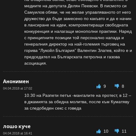
медиите на депутата Делян Пеевски. В писмото си
Самуилов обяви, че не желае управляваното от него
дружество да бъде замесено по какъвто и да е начин
в лансиране на идеи, компрометиращи свободната
конкуренция и налагащи монополни практики. Наред
с принципните позиции той персонално напада и
генералния директор на най-големия търговец на
горива “Лукойл България” Валентин Златев, който е и
председател на Българската петролна и газова
асоциация.
Анонимен
9
8
04.04.2018 at 17:02
10.30 на Разпети петък -мангалите на протест, в 12 –
в джамията за обедна молитва, после към Куматяву
за следобеден секс с говеда
лошо куче
10
11
04.04.2018 at 16:41