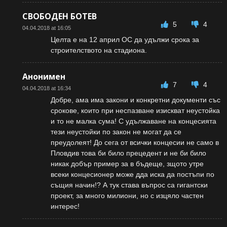
СВОБОДЕН БОТЕВ
5
4
04.04.2018 at 16:05
Целта е на 12 април ОС да удължи срока за
строителството на стадиона.
Анонимен
7
4
04.04.2018 at 16:34
Добре, ама има закони и конкретни документи със
срокове, които при неспазване изискват неустойка
и то не малка сума! С удължаване на концесията
тези неустойки по закон не могат да се
преудолеят! До сега от всички концесии не само в
Пловдив това би било прецедент и не би било
никак добър пример за в бъдеще, зщото утре
всеки концесионер може дда иска да постъпи по
същия начин!? А тук става въпрос са гигантски
проект, за много милиони, но с изцяло частен
интерес!