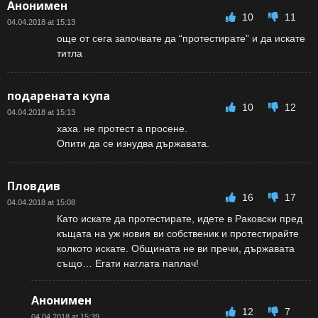
Анонимен
10
11
04.04.2018 at 15:13
още от сега започвате да “протестирате” и да искате
титла
подарената купа
10
12
04.04.2018 at 15:13
хаха. не протест а просене.
Опити да се изнудва държавата.
Пловдив
16
17
04.04.2018 at 15:08
Като искате да протестирате, идете в Раковски пред
къщата на уж новия ви собственик и протестирайте
колкото искате. Общината не ви пречи, държавата
също… Егати наглата паплач!
Анонимен
12
7
04.04.2018 at 15:39