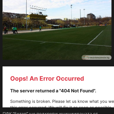
ПФК “Ботев” ще подкрепи инициираната от