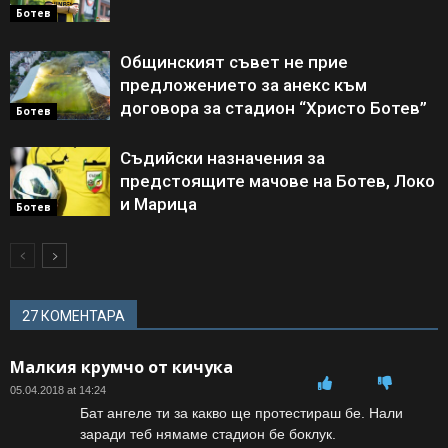
Ботев
Общинският съвет не прие
предложението за анекс към
договора за стадион “Христо Ботев”
Ботев
Съдийски назначения за
предстоящите мачове на Ботев, Локо
и Марица
Ботев
27 КОМЕНТАРА
Малкия крумчо от кичука
05.04.2018 at 14:24
Бат ангеле ти за какво ще протестираш бе. Нали
заради теб нямаме стадион бе боклук.