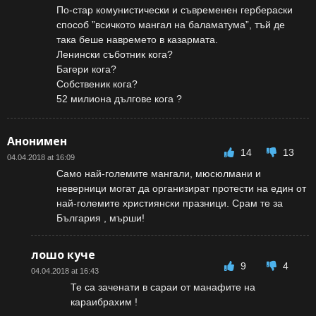
По-стар комунистически и съвременен гербераски
способ ”всичкото мангал на баламатума”, тъй де
така беше навремето в казармата.
Ленински съботник кога?
Багери кога?
Собственик кога?
52 милиона дългове кога ?
Анонимен
14
13
04.04.2018 at 16:09
Само най-големите мангали, мюсюлмани и
неверници могат да организират протести на един от
най-големите християнски празници. Срам те за
България , мърши!
лошо куче
9
4
04.04.2018 at 16:43
Те са заченати в сараи от манафите на
караибрахим !