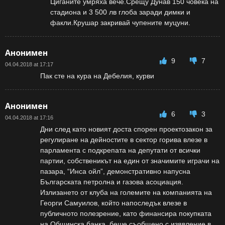
Циганите умряха вече.Срещу Дунав 150 човека на
стадиона и 3 500 лв глоба заради димки и
факли.Крушар закривай чупените муцуни.
Анонимен
9
7
04.04.2018 at 17:17
Пак сте на кура на Дебелия, курви
Анонимен
6
3
04.04.2018 at 17:16
Дни след като новият доста спорен проектозакон за
регулиране на дейностите в сектор горива влезе в
парламента с подкрепата на депутати от всички
партии, собственикът на един от значимите играчи на
пазара, “Инса ойл”, демонстративно напусна
Българската петролна и газова асоциация.
Излизането от клуба на големите на компанията на
Георги Самуилов, който напоследък влезе в
публичното полезрение, като финансира покупката
на Общинска банка, беше съобщено с изявление в