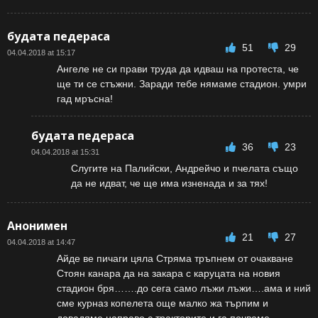
будата педераса
51
29
04.04.2018 at 15:17
Ангеле не си прави труда да идваш на протеста, че
ще ти се стъжни. Заради тебе нямаме стадион. умри
гад мръсна!
будата педераса
36
23
04.04.2018 at 15:31
Слугите на Палийски, Андрейчо и пчелата също
да не идват, че ще има изненада и за тях!
Анонимен
21
27
04.04.2018 at 14:47
Айде ве пичаги цяла Стряма тръпнем от очакване
Стоян канара да на закара с каруцата на новия
стадион бря…….до сега само лъжи лъжи….ама и ний
сме курназ копелета още малко жа търпим и