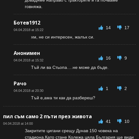
довадяме направо с тракторите и га почваме
говняжа.
Ботев1912
14
17
04.04.2018 at 15:22
хм, не си интересен, жалък си.
Анонимен
16
9
04.04.2018 at 15:32
Тъй ли ва Стьопа….не може да бъде.
Рачо
1
2
04.04.2018 at 20:30
Тъй е,ама ти как да разбереш?
пил съм само 2 пъти през живота
41
10
04.04.2018 at 14:00
Закритите цигани срещу Дунав 150 човека на
стадиона.Като стане Колежа цяла България ще види