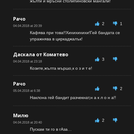
жълти и мръсни столипиновски мангали!
Рачо
2
1
04.04.2018 at 20:39
Кафява при това!!Хихихихихи!Гей бандата се
упражнява в циркаджалък!
Даскала от Коматево
3
04.04.2018 at 23:18
Козите,жълта мършо,к о з и т е!
Рачо
2
05.04.2018 at 6:38
Наклона гей бандит разчекнат,н а к л о н а!!
Милю
2
04.04.2018 at 20:40
Пускам ти го в гАза…