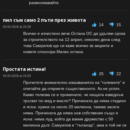
размножавайте.
пил съм само 2 пъти през живота
14
15
04.04.2018 at 16:39
Всичко е изчистено вече.Остана ОС да удължи срока
за строителството на 12 април, няколко дена след
това Самуилов ще си каже всичко за акциите и
новите спонсори.Малко остана.
Простата истина!
25
22
04.04.2018 at 15:33
Прочетете внимателно изказванията на “големите” и
опитайте да откриете същественоото. Аз не успях.
Какво толкова се е променило, че нещата изведнъж
тръгват по мед и масло? Причината да няма стадион
е ясна: нужни са около 20 милиона, такива засега
няма. Причината да няма нов собственик също е
ясна: няма луд, който да вземе дружество с 50
милиона дълг. Самуилов е “тъпанар”, ама и той не се