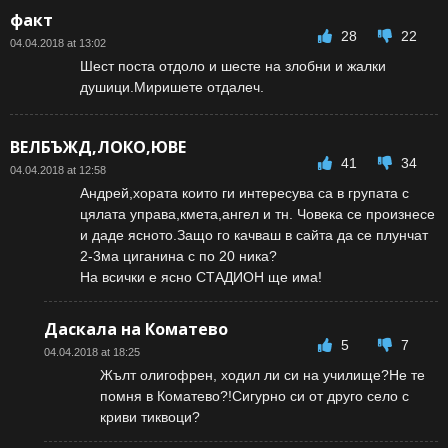
факт
28
22
04.04.2018 at 13:02
Шест поста отдоло и шесте на злобни и жалки
душици.Миришете отдалеч.
ВЕЛБЪЖД,ЛОКО,ЮВЕ
41
34
04.04.2018 at 12:58
Андрей,хората които ги интересува са в групата с
цялата управа,кмета,ангел и тн. Човека се произнесе
и даде ясното.Защо го качваш в сайта да се плунчат
2-3ма циганина с по 20 ника?
На всички е ясно СТАДИОН ще има!
Даскала на Коматево
5
7
04.04.2018 at 18:25
Жълт олигофрен, ходил ли си на училище?Не те
помня в Коматево?!Сигурно си от друго село с
криви тиквоци?