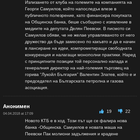
Излизането от клуба на големите на компанията на
Георги Самуилов, който напоследък влезе в
публичното полезрение, като финансира покупката
на Общинска банка, беше съобщено с изявление в
медиите на депутата Делян Пеевски. В писмото си
Самуилов обяви, че не желае управляваното от него
дружество да бъде замесено по какъвто и да е начин
в лансиране на идеи, компрометиращи свободната
конкуренция и налагащи монополни практики. Наред
с принципните позиции той персонално напада и
генералния директор на най-големия търговец на
горива “Лукойл България” Валентин Златев, който е и
председател на Българската петролна и газова
асоциация.
Анонимен
19
22
04.04.2018 at 17:09
Новото КТБ е в ход. Този път ще се фалира нова
банка -Общинска. Самуилов е новата маша на
Пеевски Пак молиони задължения и крадене