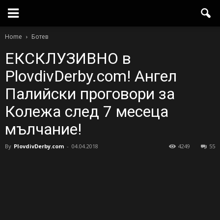
Home
Ботев
ЕКСКЛУЗИВНО в
PlovdivDerby.com! Ангел
Палийски проговори за
Колежа след 7 месеца
мълчание!
By
PlovdivDerby.com
-
04.04.2018
4249
55