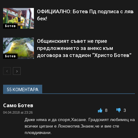
ОФИЦИАЛНО: Ботев Пд подписа с ляв
бек!
Ботев
Общинският съвет не прие
предложението за анекс към
договора за стадион “Христо Ботев”
Ботев
55 КОМЕНТАРА
Само Ботев
8
3
04.04.2018 at 23:26
Даже няма и да споря,Хасане. Градският любимец на
всички цигани е Локомотив.Знаем,че и вие сте
пловдивчани.