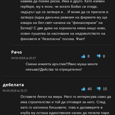
навива да поеме риска. Има и друго. Като изявен
гербере, му е ясно, че когато Бойко си отиде,
чадърът ще се затвори и… И може да се пресели в
затвора (една данъчна ревизия на фирмите му ще
изкара на бял свят начина на “финансиране” на
Ботев)! С две думи на хоризонта няма нищо ново,
освен пушилка за насочване на недоволството на
феновете в “безопасна” посока. Факт!
Рачо
8
8
04.04.2018 at 20:27
Смени ичкията арътлик!!Явно муаш менте
някъкво!Действа ти отрицателно!
дебелата
40
15
04.04.2018 at 15:27
Оставете Ангел на мира. Него го интересува само да
има строителство и той да отговаря за него. След
като го изгониха Кисьовите, това и далаверите в
клуба му остана единствения начин да печели пари.