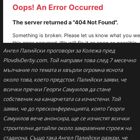
Ангел Палийски проговори за Колежа пред
PlovdivDerby.com. Той направи това след 7 месечно
мълчание по темата и хвърли огромна яснота
около това, което предстои. Палийски заяви, че
всички пречки Георги Самуилов да стане
собственик на канарчетата са изчистени. Той
заяви, че до пресконференцията, която Георги
Самуилов вече анонсира, ще се изчистят всички
строителни детайли около замразения строеж на
стадиона. Също така Ангел Палийски разкри, че