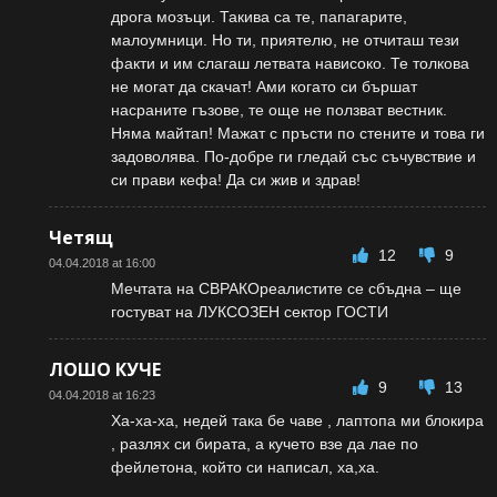
дрога мозъци. Такива са те, папагарите,
малоумници. Но ти, приятелю, не отчиташ тези
факти и им слагаш летвата нависоко. Те толкова
не могат да скачат! Ами когато си бършат
насраните гъзове, те още не ползват вестник.
Няма майтап! Мажат с пръсти по стените и това ги
задоволява. По-добре ги гледай със съчувствие и
си прави кефа! Да си жив и здрав!
Четящ
12
9
04.04.2018 at 16:00
Мечтата на СВРАКОреалистите се сбъдна – ще
гостуват на ЛУКСОЗЕН сектор ГОСТИ
ЛОШО КУЧЕ
9
13
04.04.2018 at 16:23
Ха-ха-ха, недей така бе чаве , лаптопа ми блокира
, разлях си бирата, а кучето взе да лае по
фейлетона, който си написал, ха,ха.