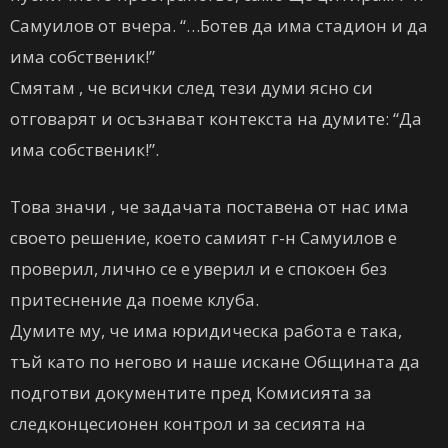
Самуилов от вчера. “…Ботев да има стадион и да
има собственик!”
Смятам , че всички след тези думи ясно си
отговарят и осъзнават контекста на думите: “Да
има собственик!”.
Това значи , че задачата поставена от нас има
своето решение, което самият г-н Самуилов е
проверил, лично се е уверил и е спокоен без
притеснение да поеме клуба.
Думите му, че има юридическа работа е така,
тъй като по негово и наше искане Общината да
подготви документите пред Комисията за
следконцесионен контрол и за сесията на