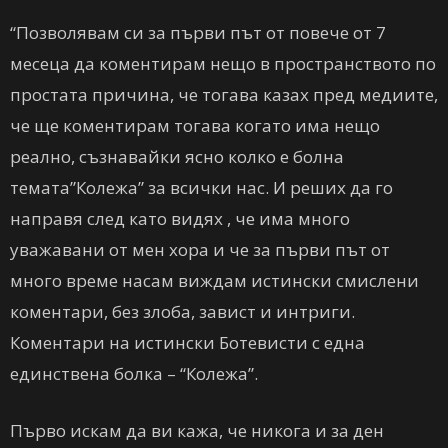
“Позволявам си за първи път от повече от 7
месеца да коментирам нещо в пространството по
простата причина, че тогава казах пред медиите,
че ще коментирам тогава когато има нещо
реално, съзнавайки ясно колко е болна
темата”Колежа” за всички нас. И реших да го
направя след като видях , че има много
уважавани от мен хора и че за първи път от
много време насам виждам истински смислени
коментари, без злоба, завист и интриги.
Коментари на истински Ботевисти с една
единствена болка – “Колежа”.
Първо искам да ви кажа, че никога и за ден