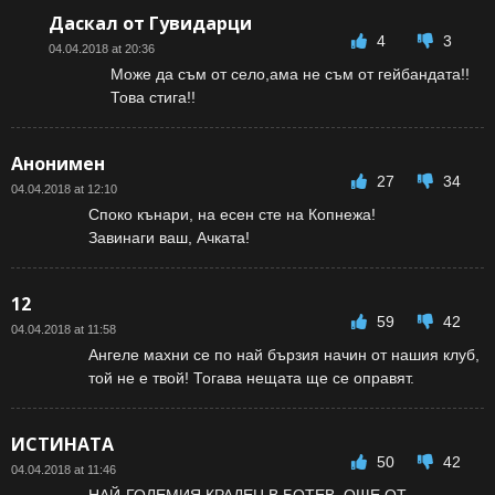
Даскал от Гувидарци
4
3
04.04.2018 at 20:36
Може да съм от село,ама не съм от гейбандата!!
Това стига!!
Анонимен
27
34
04.04.2018 at 12:10
Споко кънари, на есен сте на Копнежа!
Завинаги ваш, Ачката!
12
59
42
04.04.2018 at 11:58
Ангеле махни се по най бързия начин от нашия клуб,
той не е твой! Тогава нещата ще се оправят.
ИСТИНАТА
50
42
04.04.2018 at 11:46