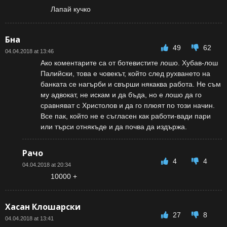
Лапай кучко
Бна
49
62
04.04.2018 at 13:46
Ако коментарите са от ботевистите лошо. Хубав-лош
Палийски, това е човекът, който след рухването на
банката се нагърби и свърши някаква работа. Не съм
му адвокат, не искам и да бъда, но е лошо да го
сравняват с Христолов и да го плюят по този начин.
Все пак, който не е съгласен как работи-вади пари
или търси отнякъде и да почва да издържа.
Рачо
4
4
04.04.2018 at 20:34
10000 +
Хасан Клошарски
27
8
04.04.2018 at 13:41