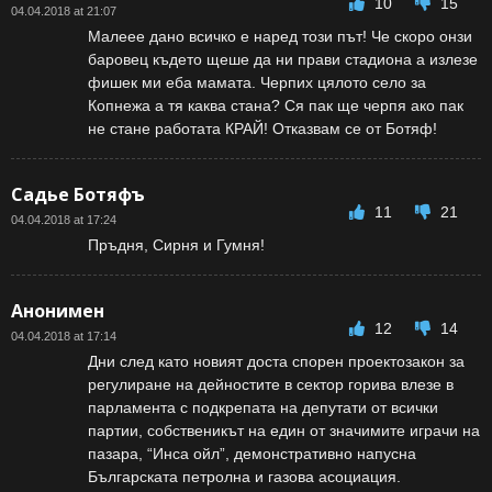
10
15
04.04.2018 at 21:07
Малеее дано всичко е наред този път! Че скоро онзи
баровец където щеше да ни прави стадиона а излезе
фишек ми еба мамата. Черпих цялото село за
Копнежа а тя каква стана? Ся пак ще черпя ако пак
не стане работата КРАЙ! Отказвам се от Ботяф!
Садье Ботяфъ
11
21
04.04.2018 at 17:24
Пръдня, Сирня и Гумня!
Анонимен
12
14
04.04.2018 at 17:14
Дни след като новият доста спорен проектозакон за
регулиране на дейностите в сектор горива влезе в
парламента с подкрепата на депутати от всички
партии, собственикът на един от значимите играчи на
пазара, “Инса ойл”, демонстративно напусна
Българската петролна и газова асоциация.