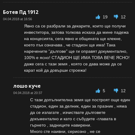
Ботев Пд 1912
19
12
04.04.2018 at 16:56
Явно са се разбрали за декарите, които ще получи
инвеститора, затова толкова искаха да мине падежа
на концесията, сега явно и общината ще клекне,
което пък означава , че стадион ще има! Така
наречените “дългове” ще ги оправят документално,
100% е ясно! СТАДИОН ЩЕ ИМА ТОВА ВЕЧЕ ЯСНО!
даже сега с тази земя , която се дава може да се
карат кой да довърши строежа!
лошо куче
5
12
04.04.2018 at 20:37
С тази допълнителна земя ще построят още един
стадион, един за делник, един за празник , няма
да се излагате , изчиствате дълговете
докъментално и като с събудите -главата в
гърнето , задниците навирени.
Много сте наивни, сериозно , не се