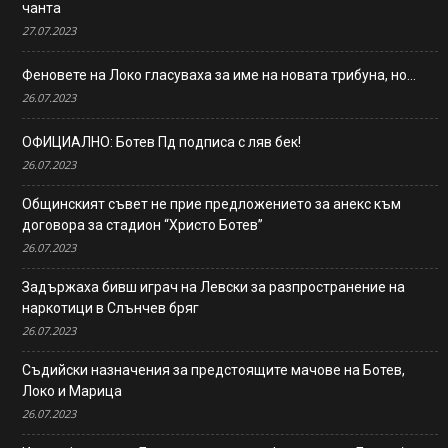
чанта
27.07.2023
Феновете на Локо гласуваха за име на новата трибуна, но…
26.07.2023
ОФИЦИАЛНО: Ботев Пд подписа с ляв бек!
26.07.2023
Общинският съвет не прие предложението за анекс към
договора за стадион “Христо Ботев”
26.07.2023
Задържаха бивш играч на Левски за разпространение на
наркотици в Слънчев бряг
26.07.2023
Съдийски назначения за предстоящите мачове на Ботев,
Локо и Марица
26.07.2023