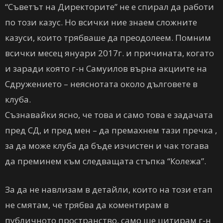
“Съветът на Директорите” не е спирал да работи
по този казус. Но всички ние знаем сложните
казуси, които трябваше да преодолеем. Помним
всички месец януари 2017г. и причината, когато
и заради която г-н Самуилов върна акциите на
Сдружението – неяснотата около дълговете в
клуба.
Съзнавайки ясно, че това и само това е задачата
пред СД, и пред мен – да премахнем тази пречка ,
за да може клуба да бъде изчистен и чак тогава
да преминем към следващата стъпка “Колежа”.
За да не навлизам в детайли, които на този етап
не смятам, че трябва да коментирам в
публичното пространство, само ще цитирам г-н