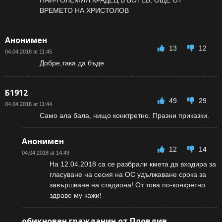
НАЙ-ГОЛЕМИЯ КРАДЕЦ В БОТЕВ, ОЩЕ ОТ
ВРЕМЕТО НА ХРИСТОЛОВ
Анонимен
13
12
04.04.2018 at 11:45
Добре,така да бъде
Б1912
49
29
04.04.2018 at 11:44
Само ала бала, нищо конктретно. Празни приказки.
Анонимен
12
14
04.04.2018 at 14:49
На 12.04.2018 са се разбрали кмета да входира за
гласуване на сесия на ОС удължаване срока за
завършване на стадиона! От това по-конкретно
здраве му кажи!
обикновен гражданин от Пловдив