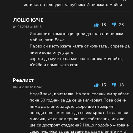
истинската пловдивска публика.Истинските майни.
ЛОШО КУЧЕ
18
26
04.04.2018 at 15:15
Истинските коматевци щели да стават истински
майни, пази Боже .
Първо си изстържете калта от копитата , спрете да
пиете вода от улуците,
спрете да мучите на мачове и тогава мечтайте,
д’ейба и помашката сган.
Реалист
15
18
04.04.2018 at 15:42
Недей така, приятелю. На тези селяни им трябват
поне 50 години за да се цивилизоват. Това обече
няма да стане, защото скоро ще ги закрият
поради невъзможност да се издържат. Ти да не си
мислиш, че са намерили нов собственик, или че
ще си достроят стадиона? Нищо подобно – това е
само пушилка за залъгване на размътените им от