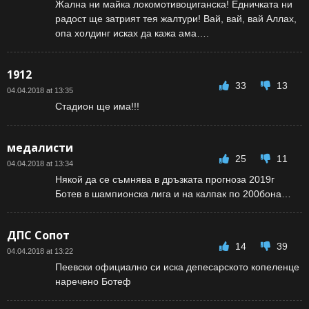
Жална ни майка локомотивоциганска! Едничката ни
радост ще затрият тея жалтури! Вай, вай, вай Аллах,
опа холдинг исках да кажа ама….
1912
33
13
04.04.2018 at 13:35
Стадион ще има!!!
медалисти
25
11
04.04.2018 at 13:34
Някой да се съмнява в дръзката прогноза 2019г
Ботев в шампионска лига и на калпак по 200бона…
ДПС Сопот
14
39
04.04.2018 at 13:22
Пеевски официално си иска депесарското копеленце
наречено Ботеф