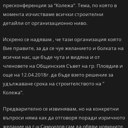
пресконференция за “Колежа”. Тема, по която в
момента изчистваме всички строителни
детайли от организационно ниво.
Искрено се надявам , че тази организация която
Вие правите, за да се чуе желанието и болката на
всички нас, ще бъде чута и видяна и от
членовете на Общинския Съвет на гр. Пловдив и
още на 12.04.2018г. да бъде взето решение за
удължаване срока на строителството на ”
Колежа”.
Предварително се извинявам, но на конкретни
въпроси няма как да отговоря поради изричното
желание на г-н Самуилов сам да обяви новините.