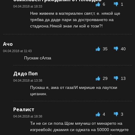
6
1
04.04.2018 at 18:33
Ние живеем в материален свят,т. е. някой ще
трябва да даде пари за дострояването на
стадиона.Някой знае ли кой е този?!
Ачо
35
40
04.04.2018 at 11:43
Пускам сАлза
Дядо Поп
29
13
04.04.2018 at 13:38
Пускаш я, ама от газа!И мирише на лаутски
циганин.
Реалист
4
3
04.04.2018 at 18:38
Ти не си си попа.Щом мяучиш от минарето на
изгревбойс джамия си оджата на 50000 хилядите