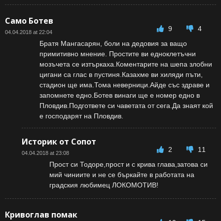
Само Ботев
9
4
04.04.2018 at 22:04
Братя Мангасарян, боли на дедовия за ващо
примитивно мнение. Простите ви едноклетъчни
мозъчета се изтъркаха.Коментарите на шепа злобни
цигани са глас в пустиня.Казахме ви хиляди пъти,
стадион ще има.Тома неверници.Айде със здраве и
запомнете едно.Ботев винаги ще е номер едно в
Пловдив.Подгответе си чаветата от сега.Да знаят кой
е господарят на Пловдив.
Историк от Сопот
2
11
04.04.2018 at 23:08
Прост си Тодоре,прост и с крива глава,затова си
мий чиниите и не се бъркайте в работата на
градския любимец ЛОКОМОТИВ!
Кривоглав помак