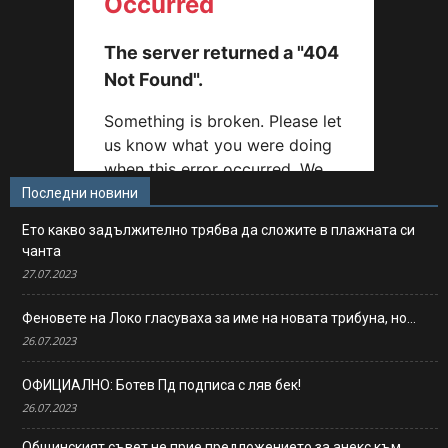
Последни новини
Ето какво задължително трябва да сложите в плажната си
чанта
27.07.2023
Феновете на Локо гласуваха за име на новата трибуна, но…
26.07.2023
ОФИЦИАЛНО: Ботев Пд подписа с ляв бек!
26.07.2023
Общинският съвет не прие предложението за анекс към