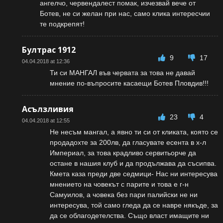
ангелчо, червендалест помак, изчезвай вече от
Ботев, не си желан при нас, само клика интересчии
те подкрепят!
Бултрас 1912
9
17
04.04.2018 at 12:36
Ти си МАНГАЛ във червата за това не давай
мнение по-въпросите касаещи Ботев Пловдив!!!
Асълзливия
23
4
04.04.2018 at 12:55
Не несъм мангал, а явно ти си от кликата, която се
продадохте за 200лв, да гласувате есента в х-л
Империал, за това крадливо сервитьорче да
остане в нашия клуб и да продължава да съсипва.
Кмета каза преди две седмици- Нас ни интересува
мнението на човекът с парите и това е г-н
Самуилов, а човека без пари палийски не ни
интересува, той само гледа да се навре някъде, за
да се облагодетелства. Също власт имащите ни