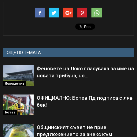
ОЩЕ ПО ТЕМАТА
Феновете на Локо гласуваха за име на
новата трибуна, но…
Локомотив
ОФИЦИАЛНО: Ботев Пд подписа с ляв
бек!
Ботев
Общинският съвет не прие
предложението за анекс към