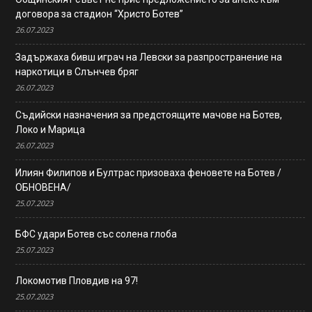
договора за стадион “Христо Ботев”
26.07.2023
Задържаха бивш играч на Левски за разпространение на
наркотици в Слънчев бряг
26.07.2023
Съдийски назначения за предстоящите мачове на Ботев,
Локо и Марица
26.07.2023
Илиян Филипов и Бултрас призоваха феновете на Ботев /
ОБНОВЕНА/
25.07.2023
БФС удари Ботев със солена глоба
25.07.2023
Локомотив Пловдив на 97!
25.07.2023