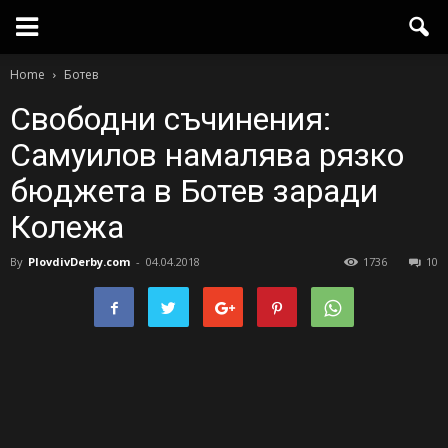
Home
Ботев
Свободни съчинения:
Самуилов намалява рязко
бюджета в Ботев заради
Колежа
By
PlovdivDerby.com
-
04.04.2018
1736
10