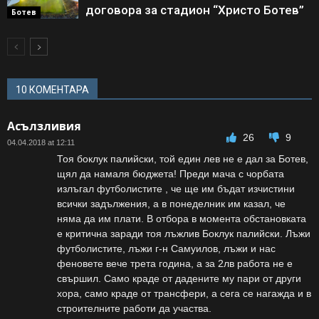
договора за стадион “Христо Ботев”
Ботев
10 КОМЕНТАРА
Асълзливия
26
9
04.04.2018 at 12:11
Тоя боклук палийски, той един лев не е дал за Ботев,
щял да намаля бюджета! Преди мача с чорбата
излъгал футболистите , че ще им бъдат изчистини
всички задължения, а в понеделник им казал, че
няма да им плати. В отбора в момента обстановката
е критична заради тоя лъжлив Боклук палийски. Лъжи
футболистите, лъжи г-н Самуилов, лъжи и нас
феновете вече трета година, а за 2лв работа не е
свършил. Само краде от дадените му пари от други
хора, само краде от трансфери, а сега се нагажда и в
строителните работи да участва.