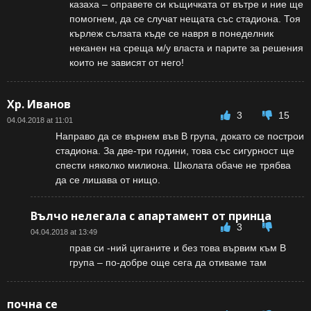
казаха – оправете си къщичката от вътре и ние ще
помогнем, да се случат нещата със стадиона. Тоя
кърлеж сълзата къде се навря в понеделник
неканен на среща м/у власта и парите за решения
които не зависят от него!
Хр. Иванов
3
15
04.04.2018 at 11:01
Направо да се върнем във В група, докато се построи
стадиона. За две-три години, това със сигурност ще
спести няколко милиона. Школата обаче не трябва
да се лишава от нищо.
Вълчо нелегала с апартамент от принца
3
04.04.2018 at 13:49
прав си -ний циганите и без това вървим към В
група – по-добре още сега да отиваме там
почна се