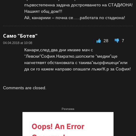
първостепенна задача дострояването на СТАДИОНА!
Нашият общ дом!!!
Ай, канариии – почна се…..работата по стадиона!
Само "Ботев"
28
7
04.04.2018 at 10:08
Канари,след два дни имаме мач с
“Левски”София.Накратко,шопските “медии”ще
нагнетявят обстановката с такива”кьорфишеци”или
да си го кажем направо опашати лъжи!К.р за София!
Comments are closed.
Реклама