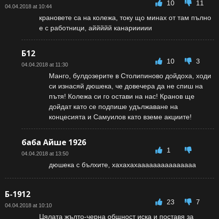
10
11
04.04.2018 at 10:44
крановете са на колежа, току що минах от там пълно
е с работници, аййййй канариииии
Б12
10
3
04.04.2018 at 11:30
Манго, булдозерите в Столипиново дойдоха, ходи
си изнасяй дюшека, че довечера да не спиш на
пътя! Колежа си го остави на нас! Кранов ще
дойдат като се подпише удължаване на
концесията и Самуилов като вземе акциите!
баба Айше 1926
1
04.04.2018 at 13:50
дюшека с бълхите, хахахахааааааааааааааа
Б-1912
23
7
04.04.2018 at 10:10
Цялата жълто-черна общност иска и поставя за