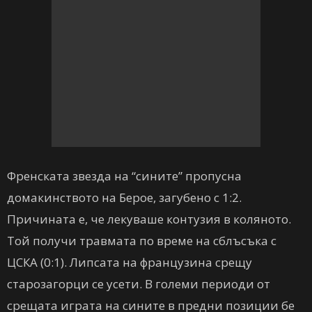
Френската звезда на “сините” пропусна
домакинството на Берое, загубено с 1:2.
Причината е, че лекуваше контузия в коляното.
Той получи травмата по време на сблъсъка с
ЦСКА (0:1). Липсата на французина срещу
старозагорци се усети. В големи периоди от
срещата играта на сините в предни позиции бе