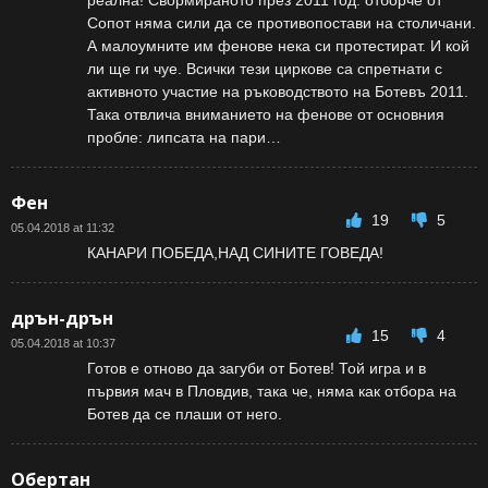
Сопот няма сили да се противопостави на столичани.
А малоумните им фенове нека си протестират. И кой
ли ще ги чуе. Всички тези циркове са спретнати с
активното участие на ръководството на Ботевъ 2011.
Така отвлича вниманието на фенове от основния
пробле: липсата на пари…
Фен
19
5
05.04.2018 at 11:32
КАНАРИ ПОБЕДА,НАД СИНИТЕ ГОВЕДА!
дрън-дрън
15
4
05.04.2018 at 10:37
Готов е отново да загуби от Ботев! Той игра и в
първия мач в Пловдив, така че, няма как отбора на
Ботев да се плаши от него.
Обертан