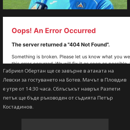
Габриел Обертан ще се завърне в атаката на
Левски за гостуването на Ботев. Мачът в Пловдив
е утре от 14:30 часа. Сблъсъкът навръх Разпети
петък ще бъде ръководен от съдията Петър
Костадинов.