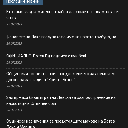
Последни новини
Ето какво задължително трябва да сложите в плажната си
чанта
27.07.2023
Феновете на Локо гласуваха за име на новата трибуна, но…
26.07.2023
ОФИЦИАЛНО: Ботев Пд подписа с ляв бек!
26.07.2023
Общинският съвет не прие предложението за анекс към
договора за стадион “Христо Ботев”
26.07.2023
Задържаха бивш играч на Левски за разпространение на
наркотици в Слънчев бряг
26.07.2023
Съдийски назначения за предстоящите мачове на Ботев,
Локо и Марица