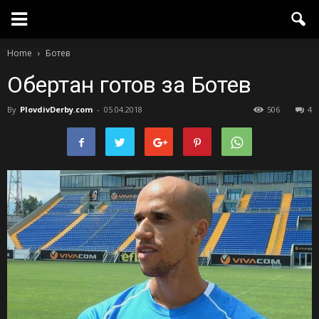
Home
Ботев
Обертан готов за Ботев
By
PlovdivDerby.com
-
05.04.2018
506
4