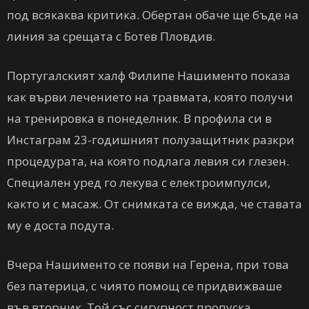
под всякаква критика. Обертан обаче ще бъде на
линия за срещата с Ботев Пловдив.
Португалският халф Филипе Нашименто показа
как върви лечението на травмата, която получи
на тренировка в понеделник. В профила си в
Инстаграм 23-годишният полузащитник разкри
процедурата, на която подлага левия си глезен.
Специален уред го лекува с електроимпулси,
както и с масаж. От снимката се вижда, че ставата
му е доста подута.
Вчера Нашименто се появи на Герена, при това
без патерица, с чиято помощ се придвижваше
във вторник. Той със сигурност пропуска