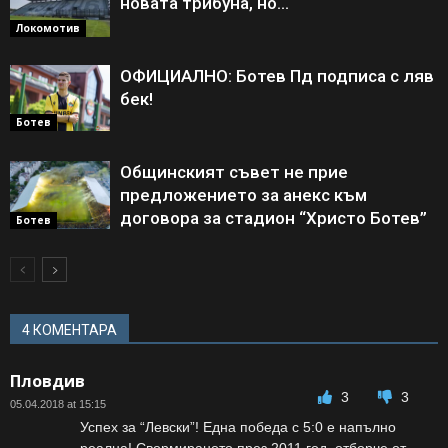
новата трибуна, но…
Локомотив
ОФИЦИАЛНО: Ботев Пд подписа с ляв
бек!
Ботев
Общинският съвет не прие
предложението за анекс към
договора за стадион “Христо Ботев”
Ботев
4 КОМЕНТАРА
Пловдив
3
3
05.04.2018 at 15:15
Успех за “Левски”! Една победа с 5:0 е напълно
реална! Свормираното през 2011 год. отборче от