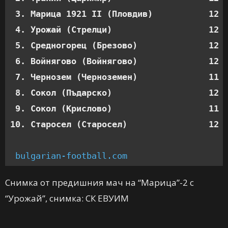
 3. Марица 1921 II (Пловдив)           12  
 4. Урожай (Стрелци)                   12  
 5. Средногорец (Брезово)              12  
 6. Войнягово (Войнягово)              12  
 7. Чернозем (Черноземен)              11  
 8. Сокол (Пъдарско)                   12  
 9. Сокол (Крислово)                   11  
10. Старосел (Старосел)                12 
bulgarian-football.com
Снимка от предишния мач на “Марица”-2 с
“Урожай”, снимка: СК ЕВУИМ