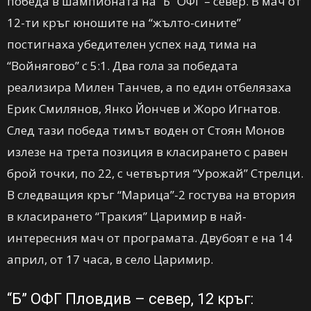
победа в шампионата на “Б” ОФГ – север. В мач от
12-ти кръг юношите на “жълто-сините”
постигнаха убедителен успех над тима на
“Войнягово” с 5:1. Два гола за победата
реализира Милен Танчев, а по един отбелязаха
Ерик Смилянов, Янко Йончев и Жоро Игнатов.
След тази победа тимът воден от Стоян Монов
излезе на трета позиция в класирането с равен
брой точки, по 22, с четвъртия “Урожай” Стрелци.
В следващия кръг “Марица”-2 гостува на втория
в класирането “Тракия” Царимир в най-
интересния мач от програмата. Двубоят е на 14
април, от 17 часа, в село Царимир.
“Б” ОФГ Пловдив – север, 12 кръг: