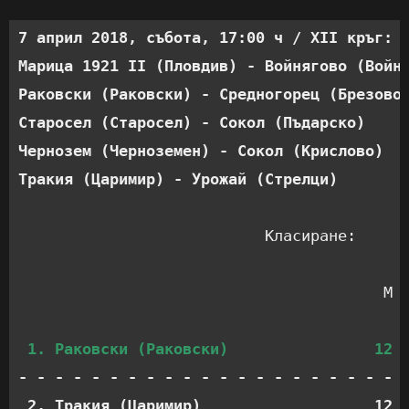
7 април 2018, събота, 17:00 ч / XII кръг:
Марица 1921 II (Пловдив) - Войнягово (Войн
Раковски (Раковски) - Средногорец (Брезово
Старосел (Старосел) - Сокол (Пъдарско)    
Чернозем (Черноземен) - Сокол (Крислово)  
Тракия (Царимир) - Урожай (Стрелци)       
Класиране:
                                        М  
- - - - - - - - - - - - - - - - - - - - - -
 2. Тракия (Царимир)                   12  