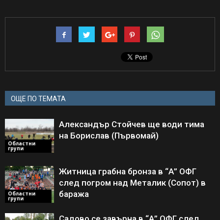
ОЩЕ ПО ТЕМАТА
Александър Стойчев ще води тима
на Борислав (Първомай)
Областни
групи
Житница грабна бронза в “А” ОФГ
след погром над Металик (Сопот) в
баража
Областни
групи
Садово се завърна в “А” ОФГ след