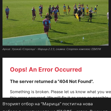
Архив: Урожай /Стрелци/ - Марица-2 2:3, снимка: Спортен комплекс ЕВИУМ
Вторият отбор на “Марица” постигна нова