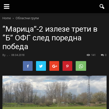
Home
Областни групи
“Марица”-2 излезе трети в
“Б” ОФГ след поредна
победа
By
.
-
08.04.2018
141
0