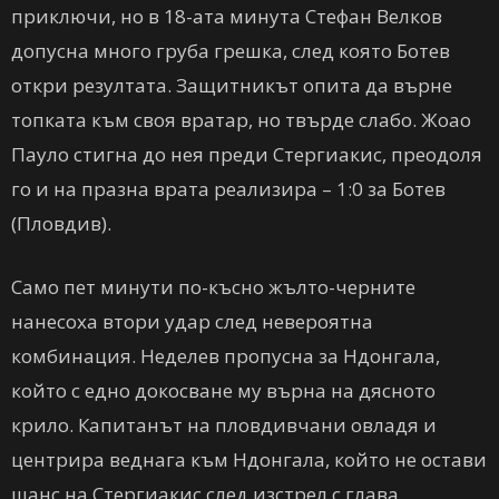
приключи, но в 18-ата минута Стефан Велков
допусна много груба грешка, след която Ботев
откри резултата. Защитникът опита да върне
топката към своя вратар, но твърде слабо. Жоао
Пауло стигна до нея преди Стергиакис, преодоля
го и на празна врата реализира – 1:0 за Ботев
(Пловдив).
Само пет минути по-късно жълто-черните
нанесоха втори удар след невероятна
комбинация. Неделев пропусна за Ндонгала,
който с едно докосване му върна на дясното
крило. Капитанът на пловдивчани овладя и
центрира веднага към Ндонгала, който не остави
шанс на Стергиакис след изстрел с глава.