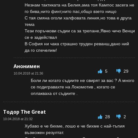
Незнам тактиката на Белия,ама тоя Кампос засега не
го бива,нито финт,нито пас,общо взето нищо
С тая смяна оголи халфовата линия,но това е друга
тема
Тези поръчкови съдии са за трепане,Явно чичо Венци
се е задействал
В София ни чака страшно труден реванш,дано ний
да го спечелим!
Анонимен
5
29
10.04.2018 at 21:36
Боли ли когато съдиите не свирят за вас ? А много
се подигравахте на Локомотив , когато се
оплакваха от съдиите .
Тодор The Great
28
2
10.04.2018 at 21:32
Хубаво е че бихме, лошо е че бихме с най-тъпия
възможен резултат.