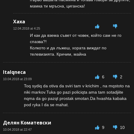
мамка ти мръсна, циганска!
Хаха
12.04.2018 at 4:25
И как да взема съвет от човек, който сам не го
спазва?!
Колкото и да лъжеш, хората виждат по
телевизията. Кричим, майна
Italqneca
6
2
10.04.2018 at 23:09
Toq sydiq da otiva da sviri tam v krichim , na mqstoto na
niki markov.Tuka go pazi policiqta ama tam sotadjiite
nqma da go pazqt prostak smotan.Da hvashta kabaka
pod ryka I da se mahat.
Делян Коматевски
9
10
10.04.2018 at 22:47