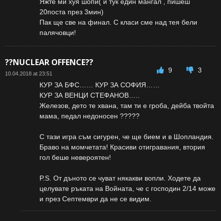
Яжте ми хуя шопи( и тук един мангал , пишеш
20поста през 3мин)
Пак ще све на финал. С класи сме над тея бели
палячовци!
??NUCLEAR OFFENCE??
9
3
10.04.2018 at 23:51
КУР ЗА БФС…… КУР ЗА СОФИЯ……
КУР ЗА ВЕНЦИ СТЕФАНОВ…..
Железов, дето те хвана, там ти е гроба, дейба твойта
мама, педал недоносен ?????
С тази игра съм сигурен, че ще бием и в Шопландия.
Браво на момчетата! Красиви отигравания, втория
гол беше невероятен!
P.S. От дъното се чуват някакви вопли. Ходете да
целувате ръката на Войната, че с господин 2/14 може
и през Септември да не се видим.