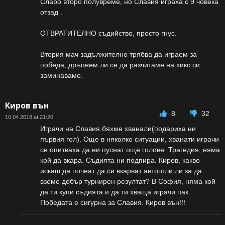
Слабо второ полувреме, но Славия играха с 9 човека
отзад .
ОТВРАТИТЕЛНО съдийство, просто гнус.
Втория мач задължително трябва да играем за
победа, дръпнем ли се да разчитаме на хикс си
заминаваме.
Киров вън
8
32
10.04.2018 at 21:20
Играчи на Славия бяхме хванали(подариха ни
първия гол). Още в няколко ситуации, хванати играчи
се опитваха да ни пуснат още голове. Трагедия, няма
кой да вкара. Съдията ни подпира. Киров, какво
искаш да почнат да си вкарват автоголи ли за да
вземе добър турнирен резултат? В София, няма кой
да ти купи съдията и да ти хваща играчи пак.
Победата е сигурна за Славия. Киров вън!!!