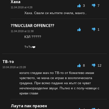
Хаха
3
7
11.04.2018 at 4:28
Хаха. Свали си жълтите очила, манго..
??NUCLEAR OFFENCE??
1
11.04.2018 at 11:38
КЗЛ ?????
?+?=❤️
ТВ-то
8
12
10.04.2018 at 23:28
когато гледам мач по ТВ-то от Коматево имам
чувството, че мача се играе в зоологическата
градина. При всяко падане на жълт се чуват
нечленоразделни звуци. Пълно е с полу-човеци с
криви глави
Лаута пак празен