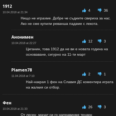
1912
4
36
10.04.2018 at 21:34
Нищо не играхме. Добре че съдиите свириха за нас.
Ако не сме купили реванша падаме с лекота.
Анонимен
12
3
10.04.2018 at 22:27
Циганин, това 1912 да не ви е новата година на
основаване, сигурно на 11-ти март
Plamen78
2
1
11.04.2018 at 7:10
Най-накрая 1 фен на Славия ДС коментира играта
на жалкия си отбор.
Фен
26
3
10.04.2018 at 21:33
От лесен ,мачат си го направихме труден