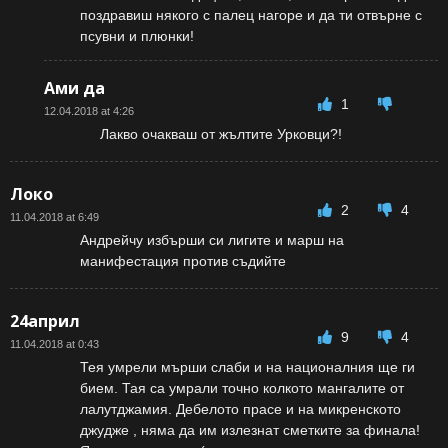
поздравиш някого с палец нагоре и да ти отвърне с
псувни и плюнки!
Ами да
1
12.04.2018 at 4:26
Лакво очакваш от жълтите Урковци?!
Локо
2
4
11.04.2018 at 6:49
Андрейчу избърши си лигите и марш на
манифестация против съдийте
24април
9
4
11.04.2018 at 0:43
Тея умрели мърши слаби и на националния ще ги
бием. Тая са умрали точно колкото мангалите от
лалутджамия. Дебелото прасе и на микренското
джудже , няма да им излезнат сметките за финала!