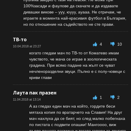
100%засади и фаулове да скачате и да издавате
дивашки викове – ууу, юууу, ауааа. Не отричам, че
играете в момента най-красивия футбол в България,
но по отношение на съдийството не сте прави.
ТВ-то
4
10
10.04.2018 at 23:27
когато гледам мач по ТВ-то от Коматево имам
чувството, че мача се играе в зоологическата
градина. При всяко падане на жълт се чуват
нечленоразделни звуци. Пълно е с полу-човеци с
криви глави
Лаута пак празен
1
2
11.04.2018 at 13:14
А аз гледах един мач на който, гордите беси
мятаха копия по вратарчето на Славия! На друг
мач нахлуха да се бият, но след малко побегнаха
по пистата с подвити опашки! Мангоооо, виж
първо вашата пасмина и тогава говори за другите,