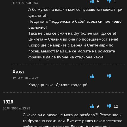
4
1
11.04.2018 at 9:03
А бе муле, на вашия мач се чуваше как квичат три
циганета!
Нещо като “подуенските баби” всеки си пее нещо
различно!
Така не съм се смял на футболен мач до сега!
Цингета – Славия ви бие по посещаемост вече!
Скоро ще се мерите с Верея и Септември по
посещаемост! Май ще се молите на ромската
фракция да се върне на стадиона ха-ха!
Хаха
12.04.2018 at 4:22
Крадеца вика: Дръжте крадеца!
1926
9
12
10.04.2018 at 23:22
С какво ви е рязал не мога да разбера?! Режат нас и
то брутално всеки мач. Вие сте рядко некомпетентна
публика заедно с тази на Левски. Не може при