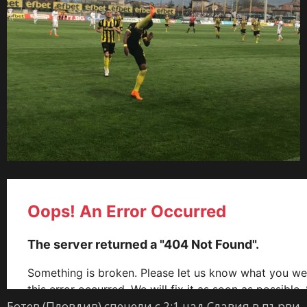
Ботев (Пловдив) спечели с 2:1 над Славия в първи