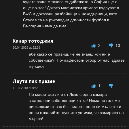
чудете защо е такова съдийството, в София ще е
още по-зле! Докато мафиотски кръгове кадруват в
БФС и доказани разбойници и некадърници, като
Сталев са на ръководни длъжности футбол в
България няма да има!
Канар тотоджия
2
10
10.04.2018 at 22:38
абе какво се правиш, че не знаеш кой ни е
собственика?! По-мафиотски отбор от нас, здраве
му кажи
Лаута пак празен
1
11.04.2018 at 9:53
По мафотски ли е от Локо с една камара
застреляни собственици ха-ха! Няма по големи
циркаджии от вас бе – манго, поне си мълчете и
не си отваряйте гнусните устички, че замириса на
мърша!