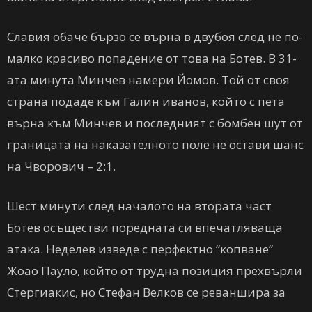
Славия обаче бързо се върна в двубоя след не по-
малко красиво попадение от това на Ботев. В 31-
ата минута Минчев намери Йомов. Той от своя
страна подаде към Галин иванов, който с пета
върна към Минчев и последният с бомбен шут от
границата на наказателното поле не остави шанс
на Чворович – 2:1.
Шест минути след началото на втората част
Ботев осъществи поредната си впечатляваща
атака. Неделев изведе с перфектно “копване”
Жоао Пауло, който от трудна позиция прехвърли
Стергиакис, но Стефан Велков се реваншира за