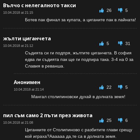
Вълчо с нелегалното такси
26
5
10.04.2018 at 21:15
Ботев пак финал за купата, а циганите пак в лайната!
жълти циганчета
5
31
10.04.2018 at 21:12
Съдията си ги подпря, жълтите циганчета. В софия
едва ли съдията пак ще ги подпира така. 3-4 на 0 за
Славия в реванша.
Анонимен
22
5
10.04.2018 at 21:14
Мангал столипиновски духай в долната земя!
пил съм само 2 пъти през живота
25
6
10.04.2018 at 21:08
Циганките от Столипиново с разбитите глави срещу
кой играха?Аааааа да,те са в долната земя.