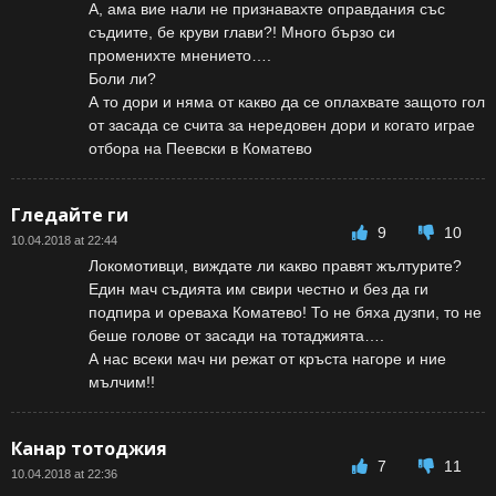
А, ама вие нали не признавахте оправдания със
съдиите, бе круви глави?! Много бързо си
променихте мнението….
Боли ли?
А то дори и няма от какво да се оплахвате защото гол
от засада се счита за нередовен дори и когато играе
отбора на Пеевски в Коматево
Гледайте ги
9
10
10.04.2018 at 22:44
Локомотивци, виждате ли какво правят жълтурите?
Един мач съдията им свири честно и без да ги
подпира и ореваха Коматево! То не бяха дузпи, то не
беше голове от засади на тотаджията….
А нас всеки мач ни режат от кръста нагоре и ние
мълчим!!
Канар тотоджия
7
11
10.04.2018 at 22:36