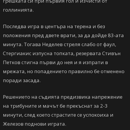
грешката си при първия гол и изчисти от
голлинията.
Последва игра в центъра на терена и без
положения пред двете врати, за да дойде 83-ата
минута. Тогава Неделев стреля слабо от фаул,
Стергиакис изпусна топката, резервата Стивън
Петков стигна първи до нея и я изпрати в
мрежата, но попадението правилно бе отменено
поради засада.
Решението на съдията предизвика напрежение
на трибуните и мачът бе прекъснат за 2-3
минути, след което страстите се успокоиха и
Железов поднови играта.