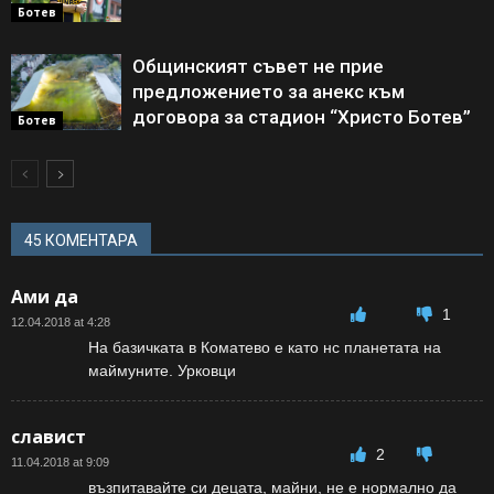
Ботев
Общинският съвет не прие
предложението за анекс към
договора за стадион “Христо Ботев”
Ботев
45 КОМЕНТАРА
Ами да
1
12.04.2018 at 4:28
На базичката в Коматево е като нс планетата на
маймуните. Урковци
славист
2
11.04.2018 at 9:09
възпитавайте си децата, майни, не е нормално да