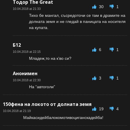
Тодор The Great
30
1
10.04.2018 at 21:33
Тихо бе мангал, съсредоточи се там в драмите на
долната земя и не гледай в паницата на носителя
на купата.
Б12
6
1
10.04.2018 at 22:15
Младеж,то на к’во си?
Анонимен
3
1
10.04.2018 at 22:30
На “автоголи”
150фена на локото от долната земя
19
4
10.04.2018 at 21:19
Майкасидейбалокомотивоциганскадейба!