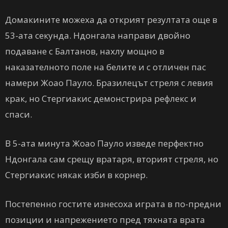
Домакините можеха да открият резултата още в
53-ата секунда. Ндонгала направи двойно
подаване с Балтанов, нахлу мощно в
наказателното поле на белите и с отличен пас
намери Жоао Пауло. Бразилецът стреля с левия
крак, но Стергиакис демонстрира рефлекс и
спаси.
В 5-ата минута Жоао Пауло изведе перфектно
Ндонгала сам срещу вратаря, вторият стреля, но
Стергиакис някак изби в корнер.
Постепенно гостите изнесоха играта в по-предни
позиции и напрежението пред тяхната врата