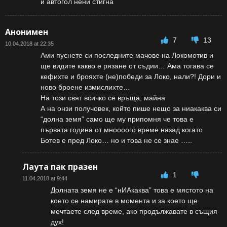
и автогол нени стигна
Анонимен
7
13
10.04.2018 at 22:35
Ами пуснете си последните мачове на Локомотив и
ще видите какво е рязане от съдии… Ама тогава се
кефихте и брояхте (не)победи за Локо, нали?! Дори и
ново броене измислихте…
На този свят всичко се връща, майна
А на онзи получовек, който пише нещо за ниакаква си
“долна земя” само ще му припомня че това е
първата година от мноооого време назад когато
Ботев е пред Локо… но и това не се знае …..
Лаута пак празен
1
11.04.2018 at 9:44
Долната земя не е “нИАкаква” това е мястото на
което се намирате в момента и за което ще
мечтаете след време, ако продължавате в същия
дух!