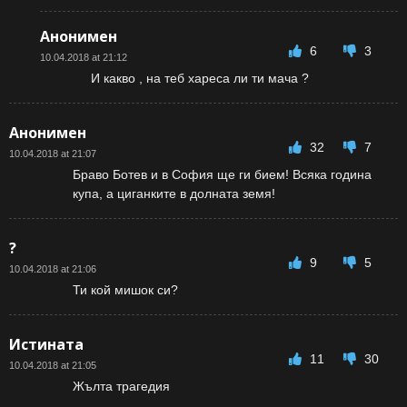
Анонимен
6
3
10.04.2018 at 21:12
И какво , на теб хареса ли ти мача ?
Анонимен
32
7
10.04.2018 at 21:07
Браво Ботев и в София ще ги бием! Всяка година
купа, а циганките в долната земя!
?
9
5
10.04.2018 at 21:06
Ти кой мишок си?
Истината
11
30
10.04.2018 at 21:05
Жълта трагедия