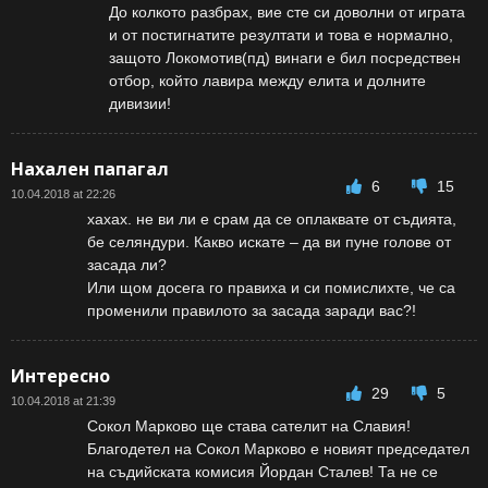
До колкото разбрах, вие сте си доволни от играта
и от постигнатите резултати и това е нормално,
защото Локомотив(пд) винаги е бил посредствен
отбор, който лавира между елита и долните
дивизии!
Нахален папагал
6
15
10.04.2018 at 22:26
хахах. не ви ли е срам да се оплаквате от съдията,
бе селяндури. Какво искате – да ви пуне голове от
засада ли?
Или щом досега го правиха и си помислихте, че са
променили правилото за засада заради вас?!
Интересно
29
5
10.04.2018 at 21:39
Сокол Марково ще става сателит на Славия!
Благодетел на Сокол Марково е новият председател
на съдийската комисия Йордан Сталев! Та не се