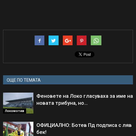
ОЩЕ ПО ТЕМАТА
Феновете на Локо гласуваха за име на
новата трибуна, но…
Локомотив
ОФИЦИАЛНО: Ботев Пд подписа с ляв
бек!