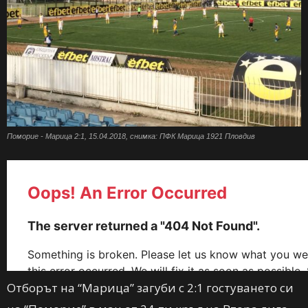
Поморие - Марица 2:1, 15.04.2018, снимка: ПФК Марица 1921 Пловдив
Отборът на “Марица” загуби с 2:1 гостуването си