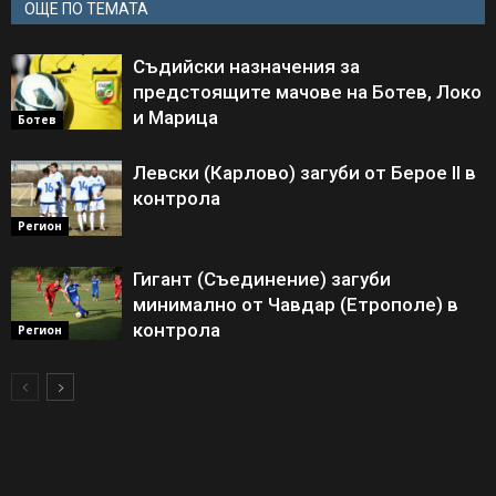
ОЩЕ ПО ТЕМАТА
Съдийски назначения за
предстоящите мачове на Ботев, Локо
и Марица
Ботев
Левски (Карлово) загуби от Берое II в
контрола
Регион
Гигант (Съединение) загуби
минимално от Чавдар (Етрополе) в
контрола
Регион