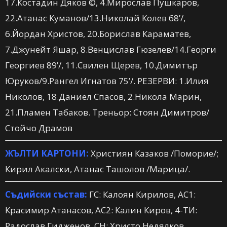
17.Костадин Дяков ©, 4.Мирослав Пушкаров,
22.Атанас Куманов/13.Николай Колев 68’/,
6.Йордан Христов, 20.Борислав Караматев,
7.Джунейт Яшар, 8.Венцислав Гюзелев/14.Георги
Георгиев 89’/, 11.Свилен Щерев, 10.Димитър
Юруков/9.Рангел Игнатов 75’/.
РЕЗЕРВИ:
1.Илия
Николов, 18.Даниел Спасов, 2.Никола Марин,
21.Пламен Табаков.
Треньор:
Стоян Димитров/
Стойчо Драмов
ЖЪЛТИ КАРТОНИ:
Християн Казаков
/Поморие/;
Кирил Акалски, Атанас Ташолов
/Марица/.
Съдийски състав:
ГС: Калоян Кирилов, АС1:
Красимир Атанасов, АС2: Калин Киров, 4-ТИ:
Радослав Гидженов, СН: Христо Недялков.