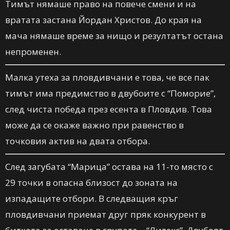
Тимът нямаше право на повече смени и на
вратата застана Йордан Христов. До края на
мача нямаше време за нищо и резултатът остана
непроменен.
Малка утеха за пловдивчани е това, че все пак
тимът има предимство в двубоите с “Поморие”,
след чиста победа през есента в Пловдив. Това
може да се окаже важно при равенство в
точковия актив на двата отбора.
След загубата “Марица” остава на 11-то място с
29 точки в опасна близост до зоната на
изпадащите отбори. В следващия кръг
пловдивчани приемат друг пряк конкурент в