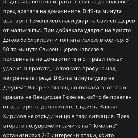
подновяването на играта се стигна до опасност
пред вратата на домакините. В 49-та минута
вратарят Теменлиев спаси удар на Свилен Щерев
от малък ъгъл. При добавката ударът на Христо
Дяков бе блокиран и топката излезе в корнер. В
58-та минута Свилен Щерев навлезе в
половината на домакините и отправи тежък
удар към вратата, но топката профуча над
напречната греда. В 65-та минута удар на
Джунейт Яшар бе спасен, но топката се озова в
краката на Венцислав Гюзелев, който бе повален
от вратаря на домакините. Съдията Калоян
Кирилов не отсъди нищо в тази ситуация. През
второто полувреме играчите на “Поморие”
организираха 2-3 интересни атаки, които