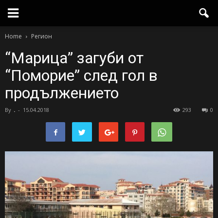
Home
Регион
“Марица” загуби от
“Поморие” след гол в
продължението
By
.
-
15.04.2018
293
0