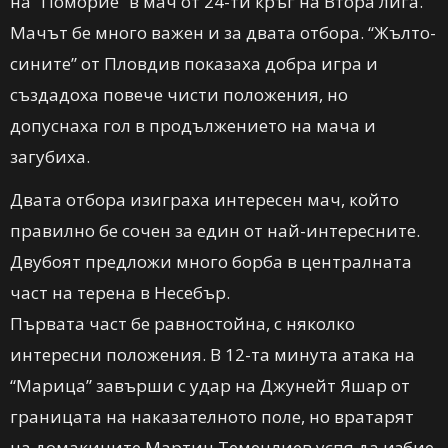
на “Поморие” в мач от 24-ти кръг на Втора лига.
Мачът бе много важен и за двата отбора. “Жълто-
сините” от Пловдив показаха добра игра и
създадоха повече чисти положения, но
допуснаха гол в продължението на мача и
загубиха.
Двата отбора изиграха интересен мач, който
правилно бе сочен за един от най-интересните.
Двубоят предложи много борба в централната
част на терена в Несебър.
Първата част бе равностойна, с няколко
интересни положения. В 12-та минута атака на
“Марица” завърши с удар на Джунейт Яшар от
границата на наказателното поле, но вратарят
на домакините Мартин Теменлиев успя да избие