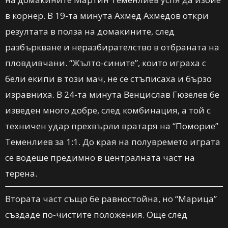
в корнер. В 19-та минута Ахмед Ахмедов откри
резултата в полза на домакините, след
разбъркване и неразбирателство в отбраната на
пловдивчани. “Жълто-сините”, които играха с
бели екипи в този мач, не се стъписаха и бързо
изравниха. В 24-та минута Венцислав Гюзелев бе
изведен много добре, след комбинация, а той с
техничен удар прехвърли вратаря на “Поморие”
Теменлиев за 1:1. До края на полувремето играта
се водеше предимно в централната част на
терена.
Втората част също бе равностойна, но “Марица”
създаде по-чистите положения. Още след