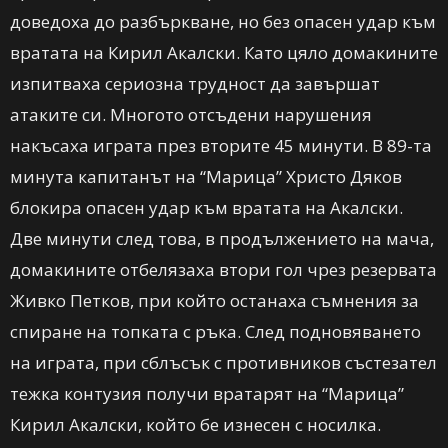
доведоха до разбъркване, но без опасен удар към
вратата на Кирил Акалски. Като цяло домакините
изпитваха сериозна трудност да завършат
атаките си. Многото отсъдени нарушения
накъсаха играта през вторите 45 минути. В 89-та
минута капитанът на “Марица” Христо Дяков
блокира опасен удар към вратата на Акалски.
Две минути след това, в продължението на мача,
домакините отбелязаха втори гол чрез резервата
Живко Петков, при който останаха съмнения за
спиране на топката с ръка. След подновяването
на играта, при сблъсък с противников състезател
тежка контузия получи вратарят на “Марица”
Кирил Акалски, който бе изнесен с носилка.