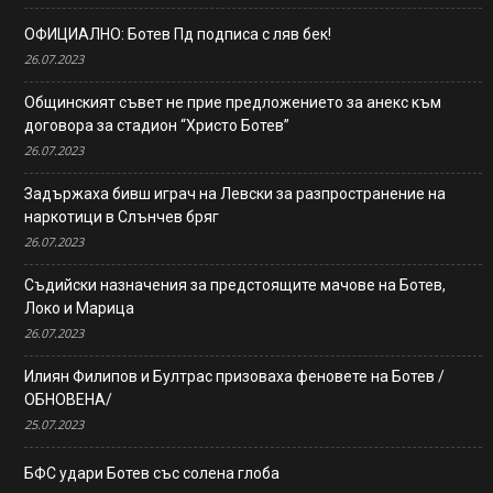
ОФИЦИАЛНО: Ботев Пд подписа с ляв бек!
26.07.2023
Общинският съвет не прие предложението за анекс към
договора за стадион “Христо Ботев”
26.07.2023
Задържаха бивш играч на Левски за разпространение на
наркотици в Слънчев бряг
26.07.2023
Съдийски назначения за предстоящите мачове на Ботев,
Локо и Марица
26.07.2023
Илиян Филипов и Бултрас призоваха феновете на Ботев /
ОБНОВЕНА/
25.07.2023
БФС удари Ботев със солена глоба