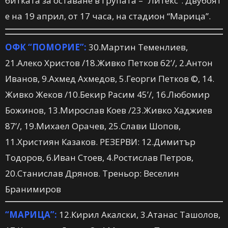
битката за оставане в групата – “Литекс”. Двубоят
е на 19 април, от 17 часа, на стадион “Марица”.
ОФК “ПОМОРИЕ”:
30.Мартин Теменлиев,
21.Алеко Христов /18.Живко Петков 62’/, 2.Антон
Иванов, 9.Ахмед Ахмедов, 5.Георги Петков ©, 14.
Живко Жеков /10.Бекир Расим 45’/, 16.Любомир
Божинов, 13.Мирослав Коев /23.Живко Хаджиев
87’/, 19.Михаел Орачев, 25.Слави Шопов,
11.Християн Казаков.
РЕЗЕРВИ:
12.Димитър
Тодоров, 6.Иван Стоев, 4.Ростислав Петров,
20.Станислав Дрянов.
Треньор:
Веселин
Бранимиров
“МАРИЦА”:
12.Кирил Акалски, 3.Атанас Ташолов,