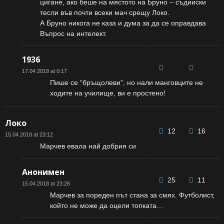
цигане, ако беше на мястото на Бруно – съдииски
тесли във почти всеки мач срещу Локо.
А Бруно никога не каза и дума за да се оправдава
Въпрос на интелект.
1936
17.04.2018 at 0:17
Пише се “бръщолеви”, но нали манговците не
ходите на училище, ви е простено!
Локо
12
16
15.04.2018 at 23:12
Марчев евала най добрия си
Анонимен
25
11
15.04.2018 at 23:26
Марчев за пореден път стана за смях. Футболист,
който не може да оцели топката…