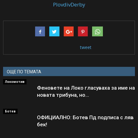
PlovdivDerby
tweet
ОЩЕ ПО ТЕМАТА
Локомотив
Феновете на Локо гласуваха за име на
новата трибуна, но…
Ботев
ОФИЦИАЛНО: Ботев Пд подписа с ляв
бек!