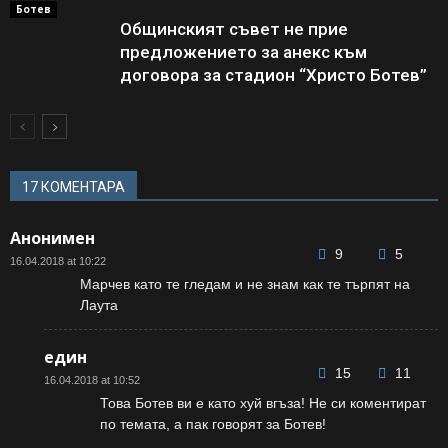
Ботев
Общинският съвет не прие
предложението за анекс към
договора за стадион “Христо Ботев”
17 КОМЕНТАРА
Анонимен
9
5
16.04.2018 at 10:22
Марчев като те гледам и не знам как те търпят на
Лаута
един
15
11
16.04.2018 at 10:52
Това Ботев ви е като хуй вгъза! Не си коментират
по темата, а пак говорят за Ботев!