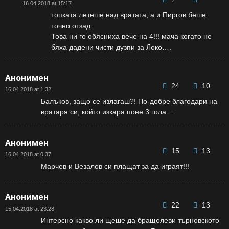
16.04.2018 at 15:17
топката летеше над вратата, а и Пиргов беше
точно отзад.
Това ни го обясниха вече на 4!!! мача когато не
бяха дадени чисти дузпи за Локо….
Анонимен
24
10
16.04.2018 at 1:32
Балъков, защо се излагаш?! По-добре благодари на
вратаря си, който изкара поне 3 гола…
Анонимен
15
13
16.04.2018 at 0:37
Марчев и Везалов си плащат за да играят!!!
Анонимен
22
13
15.04.2018 at 23:28
Интерсно какво ли щеше да бращолеви търновското