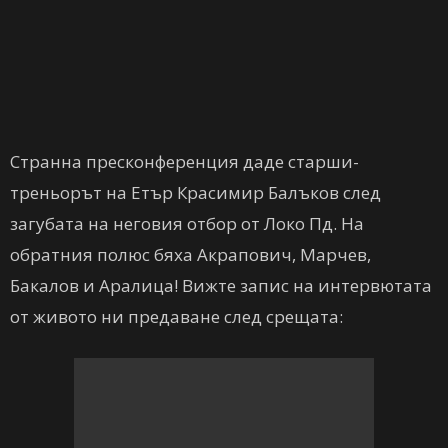
Странна пресконференция даде старши-
треньорът на Етър Красимир Балъков след
загубата на неговия отбор от Локо Пд. На
обратния полюс бяха Акрапович, Марчев,
Бакалов и Аралица! Вижте запис на интервютата
от живото ни предаване след срещата: