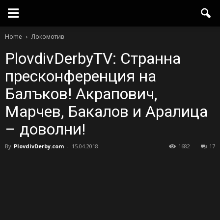
Home
Локомотив
PlovdivDerbyTV: Странна
пресконференция на
Балъков! Акрапович,
Марчев, Бакалов и Аралица
– доволни!
By
PlovdivDerby.com
-
15.04.2018
1682
17