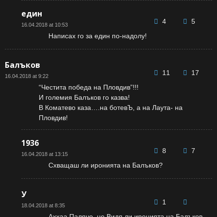
един
4
5
16.04.2018 at 10:53
Написах го за един по-надолу!
Балъков
11
17
16.04.2018 at 9:22
“Честита победа на Пловдив”!!!
И големия Балъков го казва!
В Коматево каза….на ботевЪ, а на Лаута- на
Пловдив!
1936
8
7
16.04.2018 at 13:15
Схващаш ли иронията на Балъков?
У
1
18.04.2018 at 8:35
Аххаа Палячо, не Видя ли иронията на Балъков