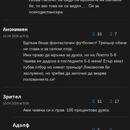
бе, то ако това не си видял….. Си за
психодиспансера.
Анонимен
16
7
16.04.2018 at 9:11
Бдлъка беше фантастичен футболист! Треньор обаче
не става и за селски отор.
Има право да мрънка за дузпа, но на Локото 5-6
такива не дадоха в последните 5-6 мача! Етър имат
хубав отбор но нямат треньор! Локомотив би
заслужено, но трябва да започне да вкарва
положенията си!
Зрител
11
17
16.04.2018 at 9:00
Ами човека си е прав. 100 процентова дузпа.
Адолф
7