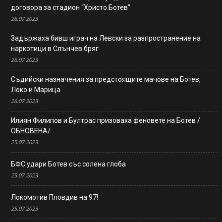
договора за стадион “Христо Ботев”
26.07.2023
Задържаха бивш играч на Левски за разпространение на
наркотици в Слънчев бряг
26.07.2023
Съдийски назначения за предстоящите мачове на Ботев,
Локо и Марица
26.07.2023
Илиян Филипов и Бултрас призоваха феновете на Ботев /
ОБНОВЕНА/
25.07.2023
БФС удари Ботев със солена глоба
25.07.2023
Локомотив Пловдив на 97!
25.07.2023