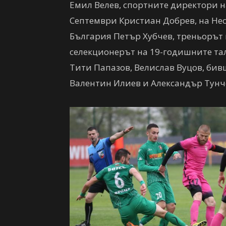
Емил Велев, спортните директори н
Септември Кристиан Добрев, на Не
България Петър Хубчев, треньорът
селекционерът на 19-годишните тал
Тити Папазов, Велислав Вуцов, бив
Валентин Илиев и Александър Тунч