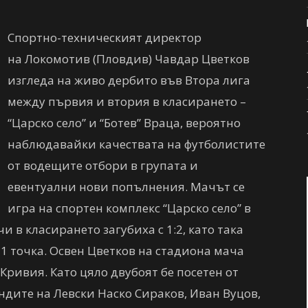
Спортно-техническият директор
на Локомотив (Пловдив) Чавдар Цветков
изгледа на живо дербито във Втора лига
между първия и втория в класирането –
“Царско село” и “Ботев” Враца, вероятно
наблюдавайки качествата на футболистите
от водещите отбори в групата и
евентуални нови попълнения. Мачът се
игра на спортен комплекс “Царско село” в
и в класирането загубиха с 1:2, като така
 1 точка. Освен Цветков на стадиона мача
Кривия. Като цяло двубоят бе посетен от
ндите на Левски Наско Сираков, Иван Вуцов,