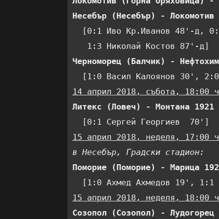
Локомотив (Горна Оряховица) - 
Несебър (Несебър) - Локомотив 
  [0:1 Иво Кр.Иванов 48'-д, 0:
Черноморец (Балчик) - Нефтохим
14 април 2018, събота, 18:00 ч
Литекс (Ловеч) - Монтана 1921 
15 април 2018, неделя, 17:00 ч
в Несебър, Градски стадион:
Поморие (Поморие) - Марица 192
15 април 2018, неделя, 18:00 ч
Созопол (Созопол) - Лудогорец 