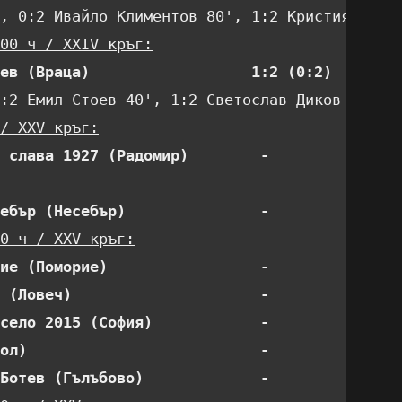
00 ч / XXIV кръг:
ев (Враца)                  1:2 (0:2) 
/ XXV кръг:
 слава 1927 (Радомир)        - 
ебър (Несебър)               - 
0 ч / XXV кръг:
ие (Поморие)                 - 
 (Ловеч)                     - 
село 2015 (София)            - 
ол)                          - 
Ботев (Гълъбово)             - 