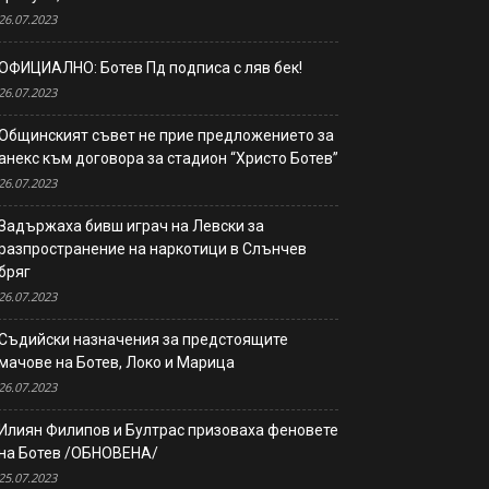
26.07.2023
ОФИЦИАЛНО: Ботев Пд подписа с ляв бек!
26.07.2023
Общинският съвет не прие предложението за
анекс към договора за стадион “Христо Ботев”
26.07.2023
Задържаха бивш играч на Левски за
разпространение на наркотици в Слънчев
бряг
26.07.2023
Съдийски назначения за предстоящите
мачове на Ботев, Локо и Марица
26.07.2023
Илиян Филипов и Бултрас призоваха феновете
на Ботев /ОБНОВЕНА/
25.07.2023