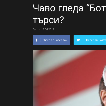
Чаво гледа “Бо
търси?
By
.
-
17.04.2018
Share on Facebook
Tweet on Twitt