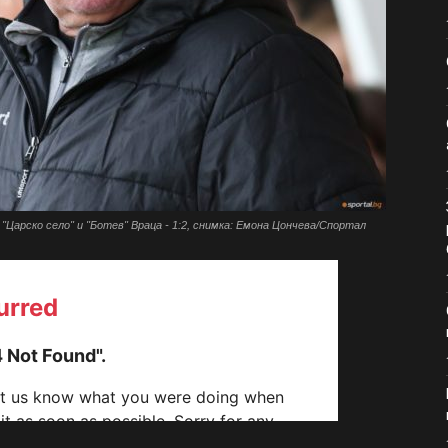
Царско село" и "Ботев" Враца - 1:2, снимка: Емона Цончева/Спортал