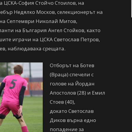
а ЦСКА-София Стойчо Стоилов, на
себър Недялко Москов, селекционерът на
 на Септември Николай Митов,
анти на България Ангел Стойков, както
шите играчи на ЦСКА Светослав Петров,
ев, наблюдаваха срещата.
Отборът на Ботев
(Враца) спечели с
голове на Йордан
Апостолов (28) и Емил
Стоев (40),
докато Светослав
Диков върна едно
попадение за