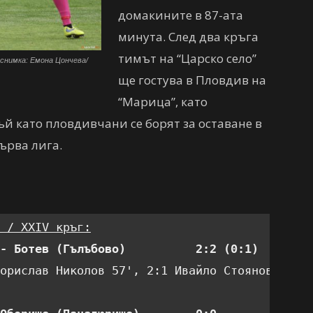
домакините в 87-ата
минута. След два кръга
тимът на “Царско село”
 снимка: Емона Цончева/
ще гостува в Пловдив на
“Марица”, като
ъй като пловдивчани се борят за оставане в
Първа лига.
 / XXIV кръг:
- Ботев (Гълъбово)          2:2 (0:1) 
орислав Николов 57', 2:1 Ивайло Стоянов 59',
