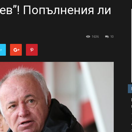
тев”! Попълнения ли
1636
10
er