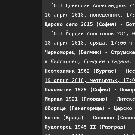
16 април 2018, понеделник, 17:
Царско село 2015 (София) - Бот
18 април 2018, сряда, 17:00 ч 
Черноморец (Балчик) - Струмска
в Българово, Градски стадион:
Нефтохимик 1962 (Бургас) - Нес
19 април 2018, четвъртък, 17:0
Локомотив 1929 (София) - Помор
Марица 1921 (Пловдив) - Литекс
Оборище (Панагюрище) - Царско 
Ботев (Враца) - Созопол (Созоп
Лудогорец 1945 II (Разград) - 