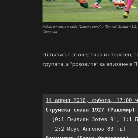
Кадър от мача между “Царско село” и “Ботев” Враца – 1:2,
Спортал
сблъсъкът се очертава интересен, т
групата, а “розовите” за влизане в 
14 април 2018, събота, 17:00 ч
Струмска слава 1927 (Радомир) 
  [0:1 Емилиян Зотев 9', 1:1 Б