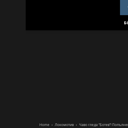
PlovdivDerby.com
Б
Home
Локомотив
Чаво гледа “Ботев”! Попълне