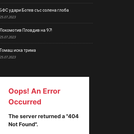
БФС удари Ботев със солена глоба
25.07.2023
Локомотив Пловдив на 97!
25.07.2023
Томаш иска трима
25.07.2023