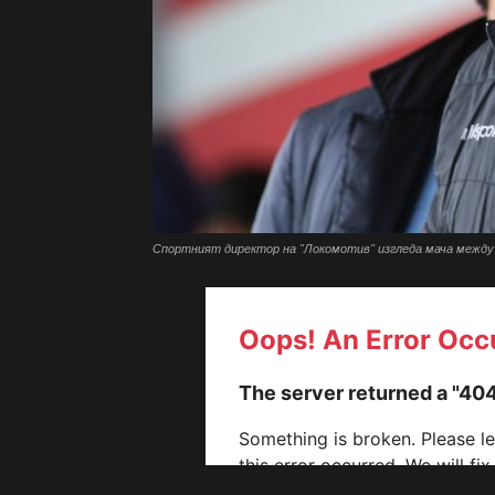
Спортният директор на "Локомотив" изгледа мача между "