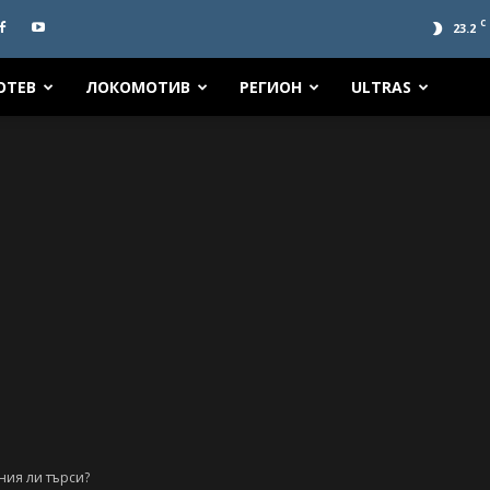
C
23.2
ОТЕВ
ЛОКОМОТИВ
РЕГИОН
ULTRAS
ния ли търси?