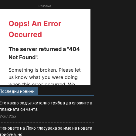
Реклама
Последни новини
Ето какво задължително трябва да сложите в
плажната си чанта
27.07.2023
Феновете на Локо гласуваха за име на новата
трибуна, но…