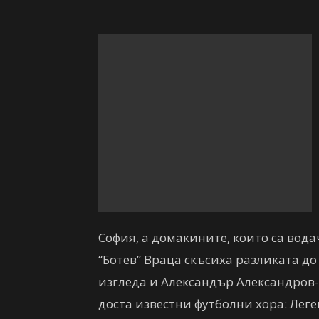
София, а домакините, които са водач
“Ботев” Враца скъсиха разликата до
изгледа и Александър Александров-
доста известни футболни хора: Леге