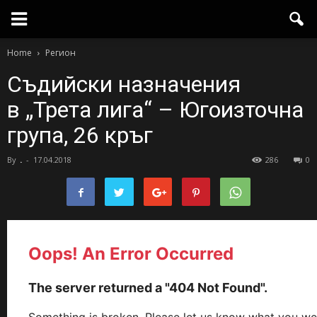
Home
Регион
Съдийски назначения
в „Трета лига“ – Югоизточна
група, 26 кръг
By
.
-
17.04.2018
286
0