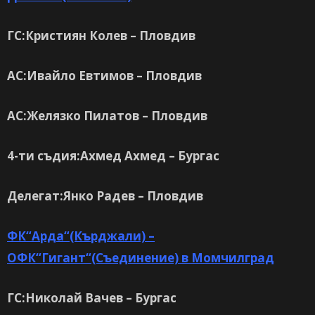
ГС:Кристиян Колев – Пловдив
АС:Ивайло Евтимов – Пловдив
АС:Желязко Пилатов – Пловдив
4-ти съдия:Ахмед Ахмед – Бургас
Делегат:Янко Радев – Пловдив
ФК“Арда“(Кърджали) –
ОФК“Гигант“(Съединение) в Момчилград
ГС:Николай Вачев – Бургас