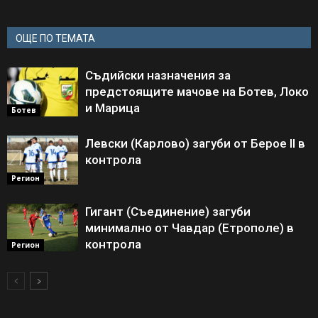
ОЩЕ ПО ТЕМАТА
Съдийски назначения за
предстоящите мачове на Ботев, Локо
и Марица
Ботев
Левски (Карлово) загуби от Берое II в
контрола
Регион
Гигант (Съединение) загуби
минимално от Чавдар (Етрополе) в
контрола
Регион