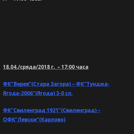
18.04./сряда/2018 г. – 17:00 часа
ФК“Верея“(Стара Загора) – ФК“Тунджа-
Ягода-2006“(Ягода) 3-0 сл.
ФК“Свиленград 1921“(Свиленград) –
ОФК“Левски“(Карлово)