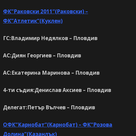
ФК“Раковски 2011“(Раковски) –
ФК“Атлетик“(Куклен)
ГС:Владимир Недялков – Пловдив
АС:Диян Георгиев – Пловдив
АС:Екатерина Маринова – Пловдив
4-ти съдия:Денислав Аксиев – Пловдив
Делегат:Петър Вълчев – Пловдив
ОФК“Карнобат“(Карнобат) – ФК“Розова
Долина“(Казанлък)