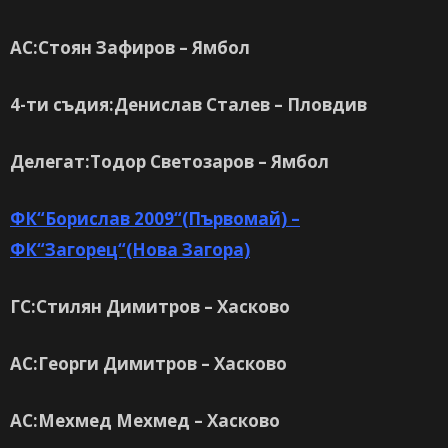
АС:Стоян Зафиров – Ямбол
4-ти съдия:Денислав Сталев – Пловдив
Делегат:Тодор Светозаров – Ямбол
ФК“Борислав 2009“(Първомай) –
ФК“Загорец“(Нова Загора)
ГС:Стилян Димитров – Хасково
АС:Георги Димитров – Хасково
АС:Мехмед Мехмед – Хасково