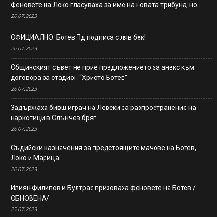
Феновете на Локо гласуваха за име на новата трибуна, но…
26.07.2023
ОФИЦИАЛНО: Ботев Пд подписа с ляв бек!
26.07.2023
Общинският съвет не прие предложението за анекс към
договора за стадион “Христо Ботев”
26.07.2023
Задържаха бивш играч на Левски за разпространение на
наркотици в Слънчев бряг
26.07.2023
Съдийски назначения за предстоящите мачове на Ботев,
Локо и Марица
26.07.2023
Илиян Филипов и Бултрас призоваха феновете на Ботев /
ОБНОВЕНА/
25.07.2023