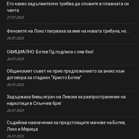
Ето какво задължително трябва да сложите в плажната си
чанта
27.07.2023
Феновете на Локо гласуваха за име на новата трибуна, но…
26.07.2023
ОФИЦИАЛНО: Ботев Пд подписа с ляв бек!
26.07.2023
Общинският съвет не прие предложението за анекс към
договора за стадион “Христо Ботев”
26.07.2023
Задържаха бивш играч на Левски за разпространение на
наркотици в Слънчев бряг
26.07.2023
Съдийски назначения за предстоящите мачове на Ботев,
Локо и Марица
26.07.2023