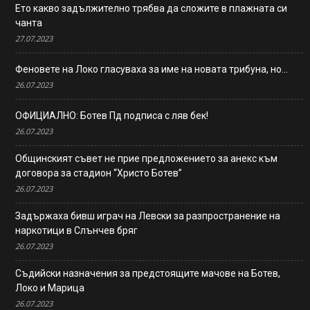
Ето какво задължително трябва да сложите в плажната си
чанта
27.07.2023
Феновете на Локо гласуваха за име на новата трибуна, но…
26.07.2023
ОФИЦИАЛНО: Ботев Пд подписа с ляв бек!
26.07.2023
Общинският съвет не прие предложението за анекс към
договора за стадион “Христо Ботев”
26.07.2023
Задържаха бивш играч на Левски за разпространение на
наркотици в Слънчев бряг
26.07.2023
Съдийски назначения за предстоящите мачове на Ботев,
Локо и Марица
26.07.2023