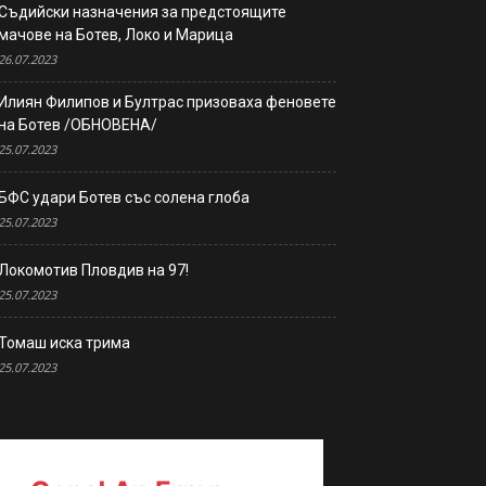
Съдийски назначения за предстоящите
мачове на Ботев, Локо и Марица
26.07.2023
Илиян Филипов и Бултрас призоваха феновете
на Ботев /ОБНОВЕНА/
25.07.2023
БФС удари Ботев със солена глоба
25.07.2023
Локомотив Пловдив на 97!
25.07.2023
Томаш иска трима
25.07.2023