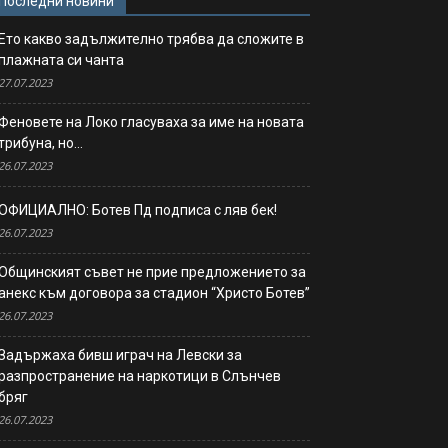
Последни новини
Ето какво задължително трябва да сложите в
плажната си чанта
27.07.2023
Феновете на Локо гласуваха за име на новата
трибуна, но…
26.07.2023
ОФИЦИАЛНО: Ботев Пд подписа с ляв бек!
26.07.2023
Общинският съвет не прие предложението за
анекс към договора за стадион “Христо Ботев”
26.07.2023
Задържаха бивш играч на Левски за
разпространение на наркотици в Слънчев
бряг
26.07.2023