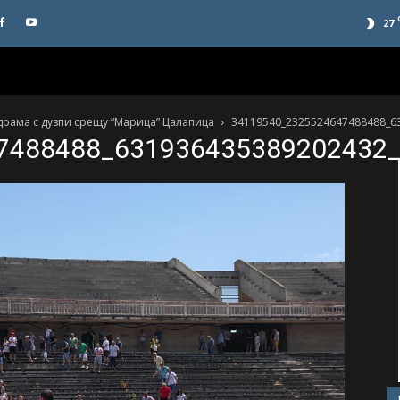
27
а драма с дузпи срещу “Марица” Цалапица
34119540_2325524647488488_6
7488488_631936435389202432