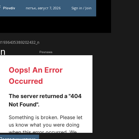
C
петък, август 7, 2026
Sign in / Join
Plovdiv
31936435389202432_n
_n
Реклама