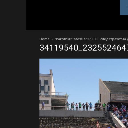
PlovdivDerby.com
Home
“Раковски” влезе в “А” ОФГ след страхотн
34119540_232552464