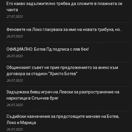
Ето какво задължително трябва да сложите в плажната си
чанта
27.07.2023
Феновете на Локо гласуваха за име на новата трибуна, но…
26.07.2023
ОФИЦИАЛНО: Ботев Пд подписа с ляв бек!
26.07.2023
Общинският съвет не прие предложението за анекс към
договора за стадион “Христо Ботев”
26.07.2023
Задържаха бивш играч на Левски за разпространение на
наркотици в Слънчев бряг
26.07.2023
Съдийски назначения за предстоящите мачове на Ботев,
Локо и Марица
26.07.2023