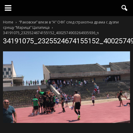
Home
“Раковски” влезе в “А” ОФГ след страхотна драма с дузпи
срещу “Марица” Цалапица
34191075_2325524674155152_4002574903264935936_n
34191075_2325524674155152_4002574