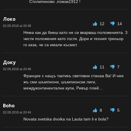
Столипиново ,помак1912 !
Локо
12
14
02.09.2018 at 20:48
Няма как да биеш като не си вкарваш положенията. 3
чисти положения като гости. Дори и техния треньор
го каза, че са имали късмет.
Доку
11
7
02.09.2018 at 20:46
Францее с нащъ тактикъ световни станаа Ва! И нее
жъ сми шъмпиони, шъмпионски лиги,
междуконтинентални купи, Ривър плей…
Boho
8
5
02.09.2018 at 20:44
Novata svetska dvoika na Lauta tam li e bola?