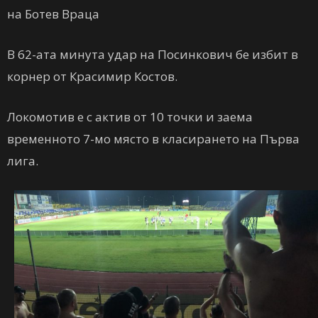
на Ботев Враца
В 62-ата минута удар на Посинкович бе избит в
корнер от Красимир Костов.
Локомотив е с актив от 10 точки и заема
временното 7-мо място в класирането на Първа
лига.