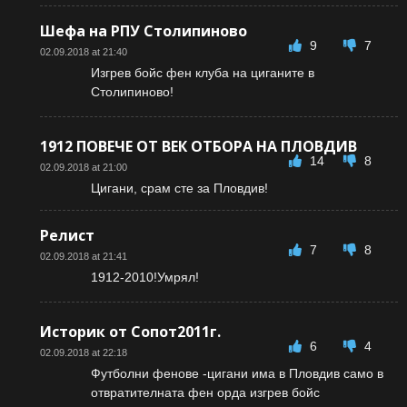
Шефа на РПУ Столипиново
9
7
02.09.2018 at 21:40
Изгрев бойс фен клуба на циганите в
Столипиново!
1912 ПОВЕЧЕ ОТ ВЕК ОТБОРА НА ПЛОВДИВ
14
8
02.09.2018 at 21:00
Цигани, срам сте за Пловдив!
Релист
7
8
02.09.2018 at 21:41
1912-2010!Умрял!
Историк от Сопот2011г.
6
4
02.09.2018 at 22:18
Футболни фенове -цигани има в Пловдив само в
отвратителната фен орда изгрев бойс