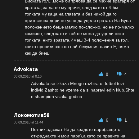
Биската гол…може би трябва да се махне вратаря от
вратата, за да не му пречи, след като от 4-5м.
топката му каца на главата и без никой да го
притеснява дори не успя да уцели вратата.На Буна
положението беше малко по-сложно, но не по-малко
комично, след като и той не можа да уцели нито
топката, нито вратата.Имаш 3-4 положения за гол,
които пропиляваш по най-безумния начин.Е, няма
как да биеш!
Advokata
8
4
03.09.2018 at 0:16
Advokata se izkaza.Mnogo razbira ot futbol tozi
individ.Zashto ne vzeme da si napravi edin klub.Shte
e shampion vsiaka godina.
Локомотив58
6
1
03.09.2018 at 11:44
Потник адвокат!Не да крадете пари(защото
откраднахте и мои пари),а като се правите на