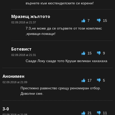
върнете към кюстендилските си корени!
Мразещ жълтото
7
15
02.09.2018 at 21:37
7:3,не може да се отървете от този комплекс
,криваци-помаци!
Ботевист
15
9
02.09.2018 at 21:31
Сааде Локу сааде тото Круши великан хахахаха
Анонимен
17
5
02.09.2018 at 21:09
Престижно равенство срещу реномиран отбор.
Доволни сме.
3-0
21
11
02.09.2018 at 21:08