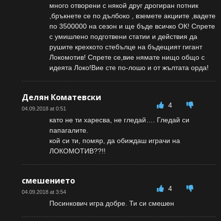
много отворени с някой друг дрогиран потник
,бръкнете се по дълбоко , вземете акциите ,вадете
по 3500000 на сезон и ще бъде всичко ОК! Спрете
с умишлено подготвени статии и действия да
рушите крехкото стебълце на бъдещият гигант
Локомотив! Спрете се,вие нямате нищо общо с
идеята Локо!Вие сте по-лошо и от жълтата орда!
Делян Коматевски
4
04.09.2018 at 0:51
като не ти харесва, не гледай…. Гледай си
папагалите.
кой си ти, помяр, да обиждаш играчи на
ЛОКОМОТИВ??!!
смешението
4
04.09.2018 at 3:54
Посинкович игра добре. Ти си смешен