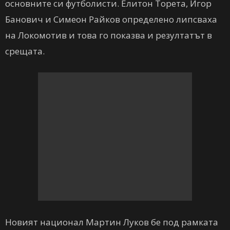
основните си футболисти. Елитон Торета, Игор
Банович и Симеон Райков определено липсваха
на Локомотив и това го показва и резултатът в
срещата.
Новият национал Мартин Луков бе под рамката