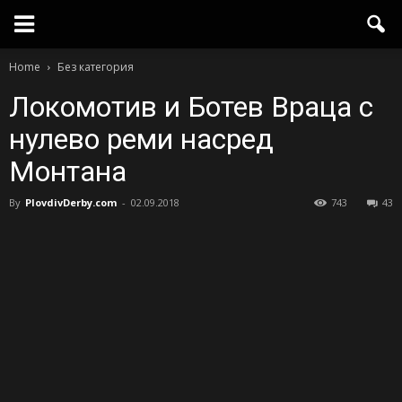
Home
Без категория
Локомотив и Ботев Враца с
нулево реми насред
Монтана
By
PlovdivDerby.com
-
02.09.2018
743
43