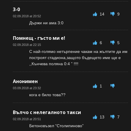
3-0
14
9
02.09.2018 at 20:52
Държи ни ама 3:0
Помнещ - гъсто ми е!
6
5
02.09.2018 at 22:15
С най-голямо нетърпение чакам на жълтите да им
построят стадиона,защото бъдещето име ще е
,,Кънчева поляна 0:4 ” !!!!
Анонимен
1
03.09.2018 at 23:32
кога е било това??
Вълчо с нелегалното такси
13
7
02.09.2018 at 20:51
Бетоновъзел “Столипиново”