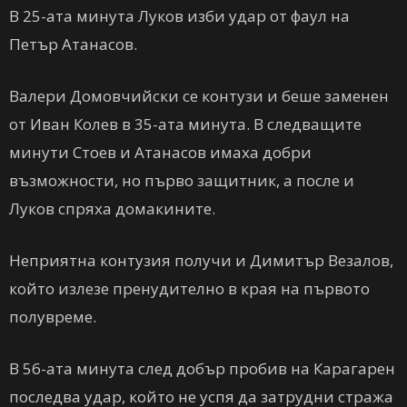
В 25-ата минута Луков изби удар от фаул на
Петър Атанасов.
Валери Домовчийски се контузи и беше заменен
от Иван Колев в 35-ата минута. В следващите
минути Стоев и Атанасов имаха добри
възможности, но първо защитник, а после и
Луков спряха домакините.
Неприятна контузия получи и Димитър Везалов,
който излезе пренудително в края на първото
полувреме.
В 56-ата минута след добър пробив на Карагарен
последва удар, който не успя да затрудни стража