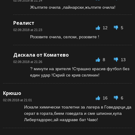
02.09.2018 at 21:14
Жълтите очила ,лайнарски,жълтите очила!
Реалист
12
5
02.09.2018 at 21:23
Розовите очила, селски, розовите !
Даскала от Коматево
8
13
02.09.2018 at 21:26
? минути на зрителя !Страшно красив футбол без
един удар !Скрий се крив селянин!
Крюшо
16
6
02.09.2018 at 21:01
Искали химически тоалетни за лагера в Говедарци,да
серат в гората,бием говедата и сме шпиони,купа
Либертадорес,ай наздраве бат Чаво!