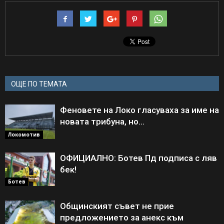
ОЩЕ ПО ТЕМАТА
Феновете на Локо гласуваха за име на
новата трибуна, но…
Локомотив
ОФИЦИАЛНО: Ботев Пд подписа с ляв
бек!
Ботев
Общинският съвет не прие
предложението за анекс към