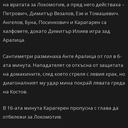
на вратата за Локомотив, а пред него действаха –
Петрович, Димитър Везалов, Езе и Томашевич.
Ангелов, Буна, Посинкович и Карагарен са
халфовете, докато Димитър Илиев игра зад
Аралица.
Сантиметри разминаха Анте Аралица от гол в 6-
ата минута. Нападателят се откъсна от защитата
на домакините, след което стреля с левия крак, но
диагоналният му удар мина покрай лявата греда
на Костов.
В 16-ата минута Карагерен пропусна с глава да
отбележи за Локомотив.