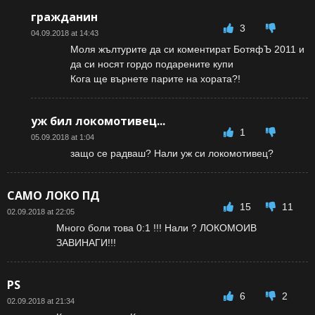
гражданин
3
04.09.2018 at 14:43
Моля жълтурите да си коментират БотяфЪ 2011 и
да си носят гордо подарените купи
Кога ще върнете парите на хората?!
уж бил локомотивец...
1
05.09.2018 at 1:04
защо се радваш? Нали уж си локомотивец?
САМО ЛОКО ПД
15
11
02.09.2018 at 22:05
Много боли това 0:1 !!! Нали ? ЛОКОМОИВ
ЗАВИНАГИ!!!
PS
6
2
02.09.2018 at 21:34