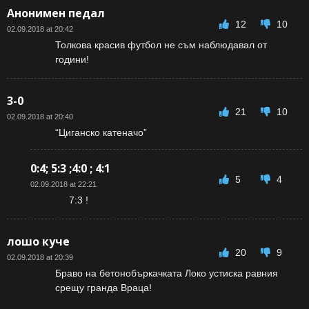
Анонимен педал
12
10
02.09.2018 at 20:42
Толкова красив футбол не съм наблюдавал от
години!
3-0
21
10
02.09.2018 at 20:40
“Циганско катеначо”
0:4; 5:3 ;4:0 ; 4:1
5
4
02.09.2018 at 22:21
7:3 !
лошо куче
20
9
02.09.2018 at 20:39
Браво на бетонобъркачката Локо устиска равния
срещу гранда Враца!