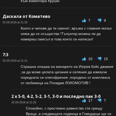
Към коментара Крушю
Даскала от Коматево
7
9
02.09.2018 at 21:32
Които и чипове да ти сменят ,връзка с главния мозък
няма да се осъществи !Тъпунгер,можеш ли да
намериш смисъл в това което си написал!
7:3
10
15
02.09.2018 at 21:21
Страшна опашка на минарето на Изгрев бойс джамия
,за да може цялата цигания и селяния да измяучи
поредната си олигофрения ,породено от комплекса
от любимеца на Пловдив ЛОКОМОТИВ !
2 x 5-0, 4-2, 5-2, 3-1, 3-0 и последно пак 3-0
17
7
02.09.2018 at 21:25
Спокойно, с престижно равенство сте срещу
Враца, а следващата седмица в Говедарци ще се