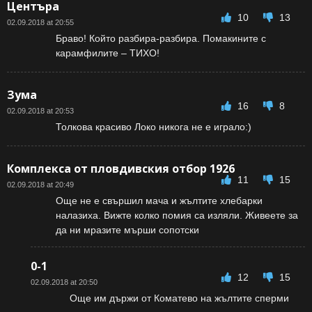
Центъра
10
13
02.09.2018 at 20:55
Браво! Който разбира-разбира. Помакините с
карамфилите – ТИХО!
Зума
16
8
02.09.2018 at 20:53
Толкова красиво Локо никога не е играло:)
Комплекса от пловдивския отбор 1926
11
15
02.09.2018 at 20:49
Още не е свършил мача и жълтите хлебарки
налазиха. Вижте колко помия са изляли. Живеете за
да ни мразите мърши сопотски
0-1
12
15
02.09.2018 at 20:50
Още им държи от Коматево на жълтите сперми