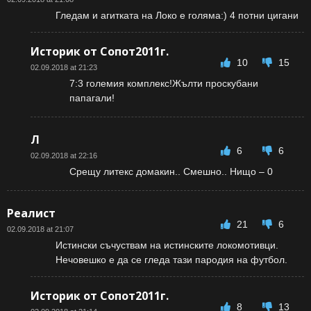
Гледам и агитката на Локо е голяма:) 4 потни цигани
Историк от Сопот2011г.
10
15
02.09.2018 at 21:23
7:3 големия комплекс!Жълти проскубани
папагали!
Л
6
6
02.09.2018 at 22:16
Срещу литекс домакин.. Смешно.. Нищо – 0
Реалист
21
6
02.09.2018 at 21:07
Истински съчуствам на истинските локомотивци.
Нечовешко е да се гледа тази пародия на футбол.
Историк от Сопот2011г.
8
13