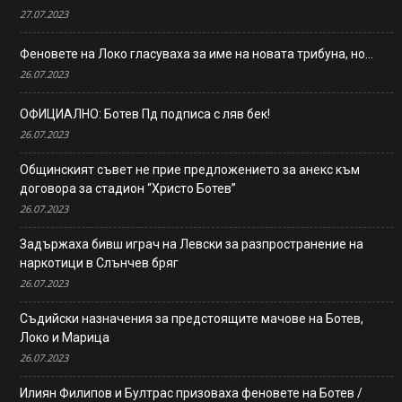
27.07.2023
Феновете на Локо гласуваха за име на новата трибуна, но…
26.07.2023
ОФИЦИАЛНО: Ботев Пд подписа с ляв бек!
26.07.2023
Общинският съвет не прие предложението за анекс към
договора за стадион “Христо Ботев”
26.07.2023
Задържаха бивш играч на Левски за разпространение на
наркотици в Слънчев бряг
26.07.2023
Съдийски назначения за предстоящите мачове на Ботев,
Локо и Марица
26.07.2023
Илиян Филипов и Бултрас призоваха феновете на Ботев /