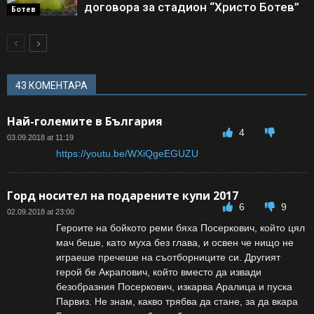
договора за стадион “Христо Ботев”
Ботев
43 КОМЕНТАРА
Най-големите в България
4
03.09.2018 at 11:19
https://youtu.be/WXiQgeEGUZU
Горд носител на подарените купи 2017
6
9
02.09.2018 at 23:00
Героите на бойкото реми бяха Посеркович, който цял
мач беше, като муха без глава, и освен че нищо не
играеше пречеше на съотборниците си. Другият
герой бе Акрапович, който вместо да извади
безобразния Посеркович, изкарва Аралица и пуска
Парвиз. Не знам, какво трябва да стане, за да вкара