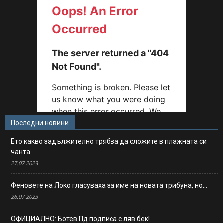
Последни новини
Ето какво задължително трябва да сложите в плажната си
чанта
27.07.2023
Феновете на Локо гласуваха за име на новата трибуна, но…
26.07.2023
ОФИЦИАЛНО: Ботев Пд подписа с ляв бек!