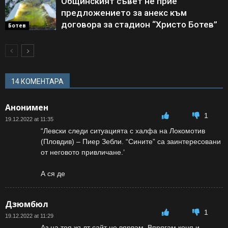
Общинският съвет не прие
предложението за анекс към
договора за стадион “Христо Ботев”
Ботев
14 КОМЕНТАРА
Анонимен
1
19.12.2022 at 11:35
“Левски следи ситуацията с халфа на Локомотив
(Пловдив) – Пиер Зебли. “Сините” са заинтересовани
от неговото привличане.’
А ся де
Дзюмбюл
1
19.12.2022 at 11:29
Аз на тоя жълт сайт не вярвам. Впрягам коня и