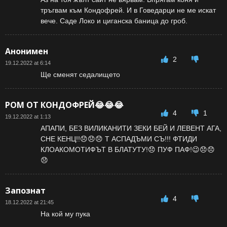
тръгвам към Кондофрей. И в Говедарци не ме искат
вече. Саде Локо и циганска баница до гроб.
Анонимен
2
19.12.2022 at 6:14
Ще сменят седалището
РОМ ОТ КОНДОФРЕЙ😂😂😂
4
1
19.12.2022 at 1:13
АПАПИ, БЕЗ ВИЛИКАНИТИ ЗЕКИ БЕЙ И ЛЕВЕНТ АГА,
СНЕ КЕНЦ!!😞😞😞 Т АСПАДЪМИ СЪ!!! ФТИДИ
КЛОАКОМОТИФЪТ В БЛАТУТУ!😞 ПУФ ПАФ!😉😞😞
😞
Запознат
4
18.12.2022 at 21:45
На кой му пука