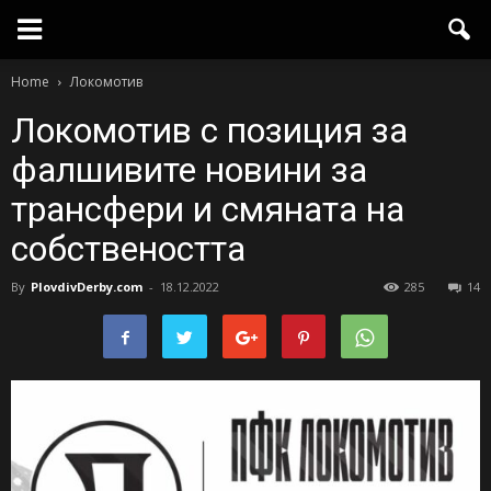
Home
Локомотив
Локомотив с позиция за
фалшивите новини за
трансфери и смяната на
собствеността
By
PlovdivDerby.com
-
18.12.2022
285
14