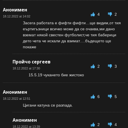
Анонимен
4
2
18.12.2022 at 14:02
Засега работата е фифти фифти…ще видим,от тия
еъртигъзници всичко може да се очаква,ми дано
вземат някой свестен футболист,че тия баберици
дето чета че искали да взимат….бъдещето ще
покаже
Пройчо сергеев
2
3
18.12.2022 at 17:30
15.5.19 чукането бие жистоко
Анонимен
6
5
18.12.2022 at 12:51
Цигани катуна се разпада.
Анонимен
2
4
18.12.2022 at 13:39