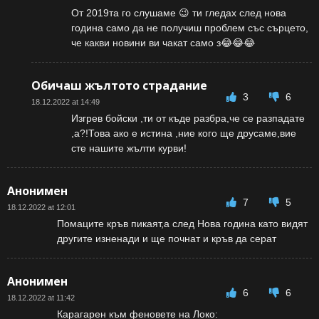
От 2019та го слушаме 😉 ти гледах след нова
година само да не получиш проблем със сърцето,
че какви новини ви чакат само з😂😂😂
Обичаш жълтото страдание
3
6
18.12.2022 at 14:49
Изгрев бойски ,ти от къде разбра,че се разпадате
,а?!Това ако е истина ,ние кого ще друсаме,вие
сте нашите жълти курви!
Анонимен
7
5
18.12.2022 at 12:01
Помаците кръв пикаят,а след Нова година като видят
другите изненади и ще почнат и кръв да серат
Анонимен
6
6
18.12.2022 at 11:42
Карагарен към феновете на Локо: