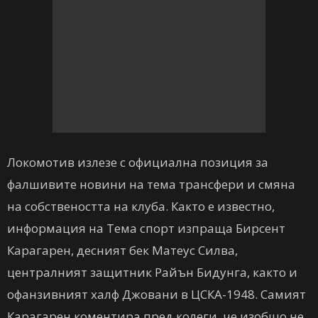
Локомотив излезе с официална позиция за
фалшивите новини на тема трансфери и смяна
на собствеността на клуба. Както е известно,
информация на Тема спорт изпраща Бирсент
Карагарен, десният бек Матеус Силва,
централният защитник Райън Бидунга, както и
офанзивният халф Джовани в ЦСКА-1948. Самият
Карагарен коментира пред колеги, че изобщо не