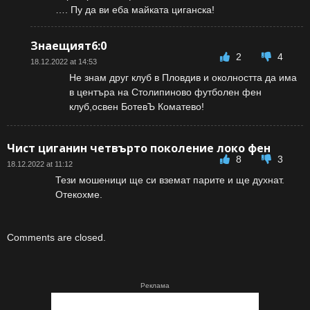
…. Пу да ви еба майката циганска!
Знаещият6:0
2
4
18.12.2022 at 14:53
Не знам друг клуб в Пловдив и околността да има
в центъра на Столипиново футболен фен
клуб,освен БотевЪ Коматево!
Чист циганин четвърто поколение локо фен
8
3
18.12.2022 at 11:12
Тези мошеници ще си вземат парите и ще духнат.
Отекохме.
Comments are closed.
Реклама