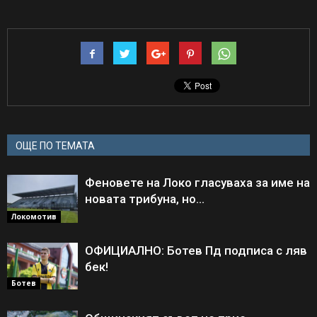
ОЩЕ ПО ТЕМАТА
Феновете на Локо гласуваха за име на
новата трибуна, но…
Локомотив
ОФИЦИАЛНО: Ботев Пд подписа с ляв
бек!
Ботев