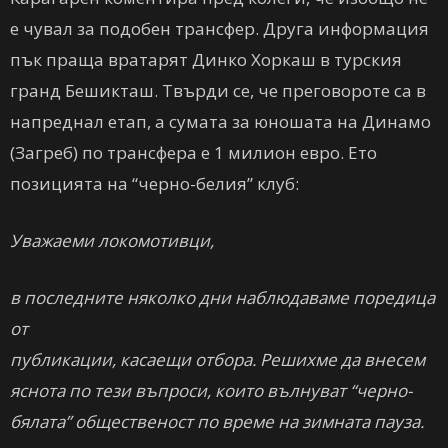
е чувал за подобен трансфер. Друга информация
пък праща вратарят Динко Хоркаш в турския
гранд Бешикташ. Твърди се, че преговороте са в
напреднал етап, а сумата за юношата на Динамо
(Загреб) по трансфера е 1 милион евро. Ето
позицията на “черно-белия” клуб:
Уважаеми локомотивци,
в последните няколко дни наблюдаваме поредица
от
публикации, касаещи отбора. Решихме да внесем
яснота по тези въпроси, които вълнуват “черно-
бялата” общественост по време на зимната пауза.